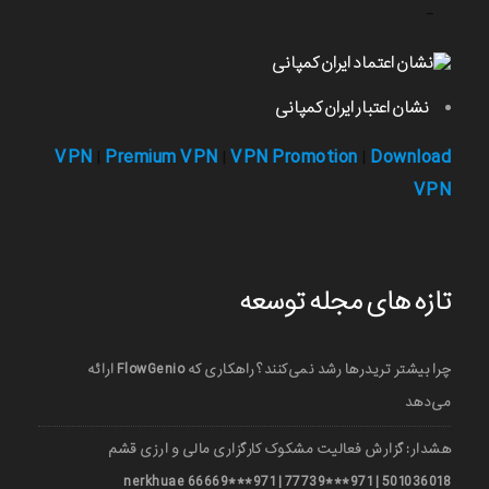
-
نشان اعتبار ایران کمپانی
VPN
Premium VPN
VPN Promotion
Download
|
|
|
VPN
تازه های مجله توسعه
چرا بیشتر تریدرها رشد نمی‌کنند؟ راهکاری که FlowGenio ارائه
می‌دهد
هشدار: گزارش فعالیت مشکوک کارگزاری مالی و ارزی قشم
501036018 | 971***77739 | 971***66669 nerkhuae