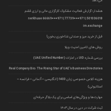
می‌دهد
هشدار: گزارش فعالیت مشکوک کارگزاری مالی و ارزی قشم
501036018 | 971***77739 | 971***66669 nerkhuae
irn.exchange
قبل از خرید میز و صندلی غذاخوری بخون!
روش های تامین امنیت ویلا
بررسی شماره UID در امارات (UAE Unified Number)
Real Company Bio: The Rising Star of UAE’s Business Directories
هزینه کلاس خصوصی زبان 1403 (انگلیسی – آلمانی – فرانسه –
استانبولی)
مهارت‌ها و ویژگی‌های اساسی برای یک بلاگر حرفه‌ای
ثبت شرکت در دبی در سال ۱۴۰۳