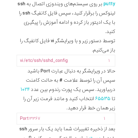
putty
بر روی سیستم‌های ویندوزی اتصال به ssh
لینوکس را برقرار کنید، سپس فایل کانفیگ ssh را
با یک ادیتور باز کرده و ادامه آموزش را پیگیری
کنید.
توسط دستور زیر و با ویرایشگر vi فایل کانفیگ را
باز می‌کنیم.
vi
/
etc
/
ssh
/
sshd_config
۱
حالا در ویرایشگر به دنبال عبارت Port باشید
سپس آن را توسط علامت # به حالت کامنت
دربیاورید. سپس یک پورت رندوم بین عدد
۱۰۲۴
تا
۶۵۵۳۵
انتخاب کنید و مانند فرمت زیر آن را
زیر همان خط قرار دهید.
Port
۳۳۶۷
۱
بعد از ذخیره تغییرات شما باید یک بار سرور ssh