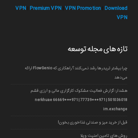
VPN
Premium VPN
VPN Promotion
Download
|
|
|
VPN
تازه های مجله توسعه
چرا بیشتر تریدرها رشد نمی‌کنند؟ راهکاری که FlowGenio ارائه
می‌دهد
هشدار: گزارش فعالیت مشکوک کارگزاری مالی و ارزی قشم
501036018 | 971***77739 | 971***66669 nerkhuae
irn.exchange
قبل از خرید میز و صندلی غذاخوری بخون!
روش های تامین امنیت ویلا