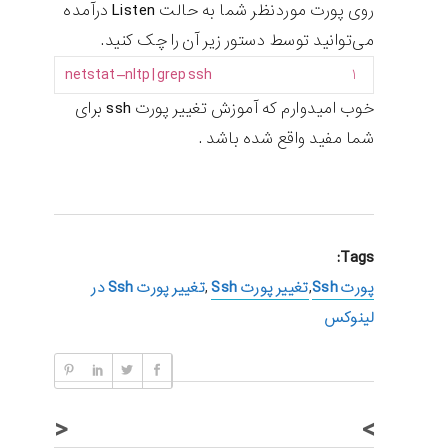
روی پورت موردنظر شما به حالت Listen درآمده
می‌توانید توسط دستور زیر آن را چک کنید.
netstat
–
nltp
|
grep
ssh
۱
خوب امیدوارم که آموزش تغییر پورت ssh برای
شما مفید واقع شده باشد .
Tags:
پورت Ssh
,
تغییر پورت Ssh
,
تغییر پورت Ssh در
لینوکس
<
>