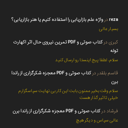
reza
در
واژه علم بازاریابی را استفاده کنیم یا هنر بازاریابی؟
بسیار عالی
کبری
در
کتاب صوتی و PDF تمرین نیروی حال اثر اکهارت
توله
سلام. لطفا پیج اینستا رو ارسال کنید
قاسم بلقدر
در
کتاب صوتی و PDF معجزه شکرگزاری از راندا
برن
سلام وقت بخیر ممنون بابت این کار بی نهایت سپاسگزارم
خیلی تاثیر گذار هست
فرشاد
در
کتاب صوتی و PDF معجزه شکرگزاری از راندا برن
عالی سپاس و دیگر هیچ