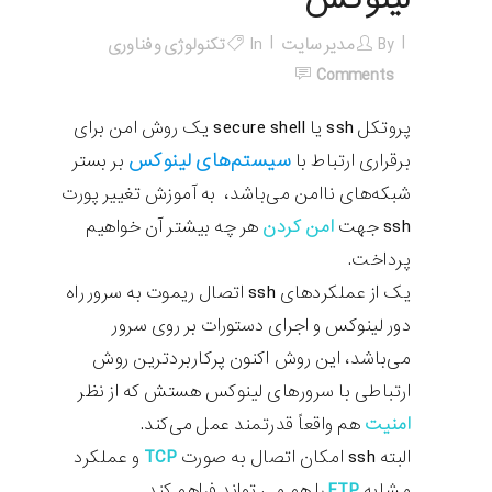
لینوکس
By
مدیر سایت
In
تکنولوژی و فناوری
Comments
پروتکل ssh یا secure shell یک روش امن برای
سیستم‌های لینوکس
برقراری ارتباط با
بر بستر
شبکه‌های ناامن می‌باشد، به آموزش تغییر پورت
ssh جهت
امن کردن
هر چه بیشتر آن خواهیم
پرداخت.
یک از عملکردهای ssh اتصال ریموت به سرور راه
دور لینوکس و اجرای دستورات بر روی سرور
می‌باشد، این روش اکنون پرکاربردترین روش
ارتباطی با سرورهای لینوکس هستش که از نظر
امنیت
هم واقعاً قدرتمند عمل می‌کند.
البته ssh امکان اتصال به صورت
TCP
و عملکرد
مشابه
FTP
را هم می تواند فراهم کند.