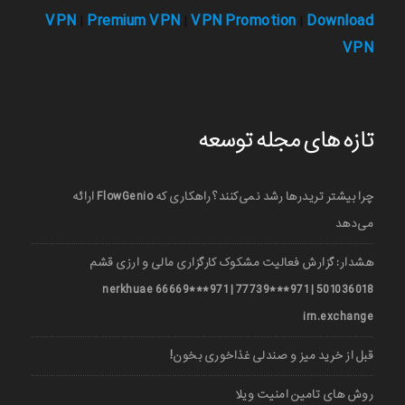
VPN
Premium VPN
VPN Promotion
Download
|
|
|
VPN
تازه های مجله توسعه
چرا بیشتر تریدرها رشد نمی‌کنند؟ راهکاری که FlowGenio ارائه
می‌دهد
هشدار: گزارش فعالیت مشکوک کارگزاری مالی و ارزی قشم
501036018 | 971***77739 | 971***66669 nerkhuae
irn.exchange
قبل از خرید میز و صندلی غذاخوری بخون!
روش های تامین امنیت ویلا