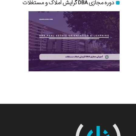
دوره مجازی DBA گرایش املاک و مستغلات