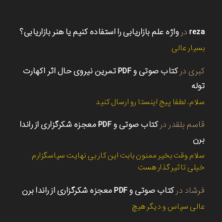
reza
در
واژه علم بازاریابی را استفاده کنیم یا هنر بازاریابی؟
بسیار عالی
کبری
در
کتاب صوتی و PDF تمرین نیروی حال اثر اکهارت
توله
سلام. لطفا پیج اینستا رو ارسال کنید
قاسم بلقدر
در
کتاب صوتی و PDF معجزه شکرگزاری از راندا
برن
سلام وقت بخیر ممنون بابت این کار بی نهایت سپاسگزارم
خیلی تاثیر گذار هست
فرشاد
در
کتاب صوتی و PDF معجزه شکرگزاری از راندا برن
عالی سپاس و دیگر هیچ