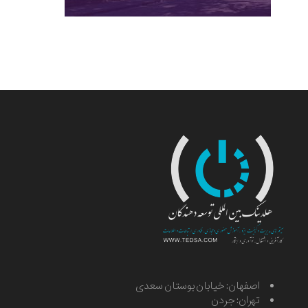
اصفهان: خیابان بوستان سعدی
تهران: جردن