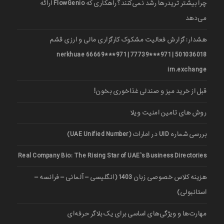
چرا بیشتر تریدرها رشد نمی‌کنند؟ راهکاری که FlowGenio ارائه
می‌دهد
هشدار: گزارش فعالیت مشکوک کارگزاری مالی و ارزی قشم
501036018 | 971***77739 | 971***66669 nerkhuae
irn.exchange
قبل از خرید میز و صندلی غذاخوری بخون!
روش های تامین امنیت ویلا
بررسی شماره UID در امارات (UAE Unified Number)
Real Company Bio: The Rising Star of UAE’s Business Directories
هزینه کلاس خصوصی زبان 1403 (انگلیسی – آلمانی – فرانسه –
استانبولی)
مهارت‌ها و ویژگی‌های اساسی برای یک بلاگر حرفه‌ای