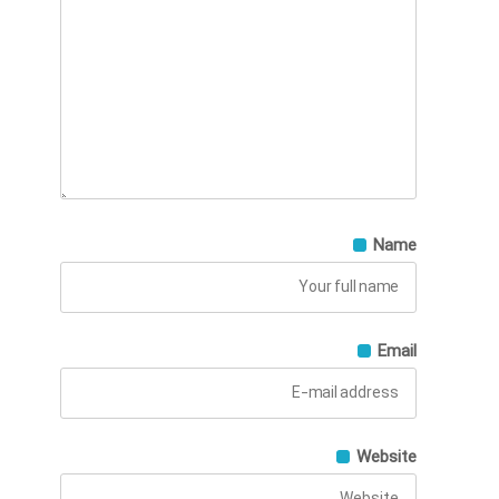
Name
Email
Website