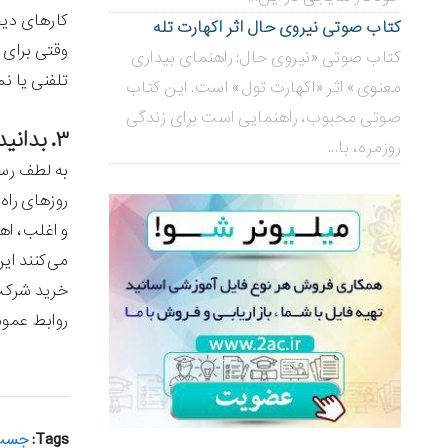
کارهای دیج
کتاب صوتی نیروی حال اثر اکهارت تله
وقتی برای 
کتاب صوتی «نیروی حال: راهنمای بیداری
تلفنی یا ن
معنوی» اثر «اکهارت تول» است. این کتاب
صوتی محبوب، راهنمایی است برای زندگی
۳. بدانید روابط عمومی به ادراک و چارچوب نیاز دارد.
روزمره، با...
به لطف رسا
روزهای راه
و اغلب، اه
می‌کنند ای
خرید شرکت
روابط عموم
Tags:
جست‌