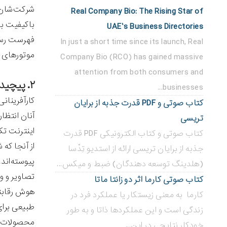
شرکت‌شان پ
Real Company Bio: The Rising Star of
باکیفیت بها
UAE’s Business Directories
فهرست رسانه
In just a short time since its launch, Real
موتورهای ج
Company Bio (RCO) has gained massive
attention from both consumers and
۲. پیچیدگی بازاریابی در رسانه های اجتماعی را درک کنید.
businesses...
کارآفرینانی
کتاب صوتی و PDF قدرت جذبه از برایان
آنان انتظار
تریسی
اینترنت تک
کتاب صوتی و کتاب الکترونیکی PDF قدرت
از آنجا که
جذبه از برایان تریسی ارائه از استدیو تِدْسا
پیوسته‌اند
(هلدینگ توسعه دهندگان) ضبط و میکس...
تصاویر و و
کتاب صوتی کارما اثر دو زانتا ماتا
هوش رقابتی
کارما به معنی زیستکار یا عملکرد فرد در
طبیعی برای
زندگی است و این عملکردها ذاتا و به طور
محصولات ی
خودکار نتایجی در این...