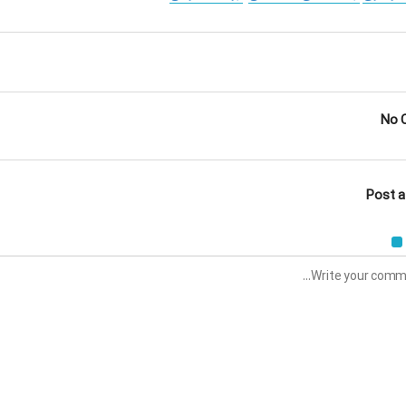
No 
Post 