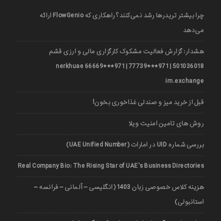
چرا بیشتر تریدرها رشد نمی‌کنند؟ راهکاری که FlowGenio ارائه
می‌دهد
هشدار: گزارش فعالیت مشکوک کارگزاری مالی و ارزی قشم
501036018 | 971***77739 | 971***66669 nerkhuae
irn.exchange
قبل از خرید میز و صندلی غذاخوری بخون!
روش های تامین امنیت ویلا
بررسی شماره UID در امارات (UAE Unified Number)
Real Company Bio: The Rising Star of UAE’s Business Directories
هزینه کلاس خصوصی زبان 1403 (انگلیسی – آلمانی – فرانسه –
استانبولی)