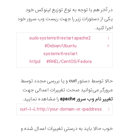
در آخر هم با توجه به نوع توزیع لینوکس خود
یکی از دستورات زیر را جهت ریست وب سرور خود
اجرا کنید.
sudo
systemctl
restart
apache2
۱
#Debian/Ubuntu
۲
systemctl
restart
httpd
#RHEL/CentOS/Fedora
حالا توسط دستور curl و یا بررسی مجدد توسط
مرورگر می‌توانید صحت تغییرات اعمالی جهت
تغییر نام وب سرور apache
را مشاهده نمایید.
curl
–
I
–
L
http
:
//your-domain-or-ipaddress
۱
خوب حالا باید به درستی تغییرات اعمال شده و