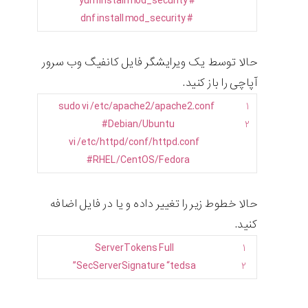
# yum install mod_security
# dnf install mod_security
حالا توسط یک ویرایشگر فایل کانفیگ وب سرور
آپاچی را باز کنید.
sudo
vi
/
etc
/
apache2
/
apache2
.
conf
۱
#Debian/Ubuntu
۲
vi
/
etc
/
httpd
/
conf
/
httpd
.
conf
#RHEL/CentOS/Fedora
حالا خطوط زیر را تغییر داده و یا در فایل اضافه
کنید.
ServerTokens
Full
۱
”
SecServerSignature
“
tedsa
۲