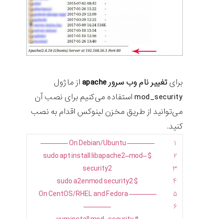
برای
تغییر نام وب سرور apache
از ماژول
mod_security استفاده می‌کنیم برای نصب آن
می‌توانید از طریق مخزن لینوکس اقدام به نصب
کنید.
—
—
—
—
On
Debian
/
Ubuntu
—
—
—
—
۱
sudo
apt
install
libapache2
–
mod
–
$
۲
security2
۳
sudo
a2enmod
security2
$
۴
On
CentOS
/
RHEL
and
Fedora
—
—
—
—
۵
—
—
—
—
۶