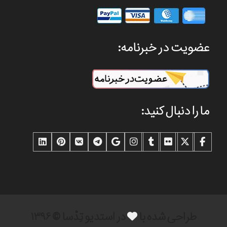
عضویت در خبرنامه:
ما را دنبال کنید:
طراحی شده با
در استدیو تِدْسا © ۱۳۹۶