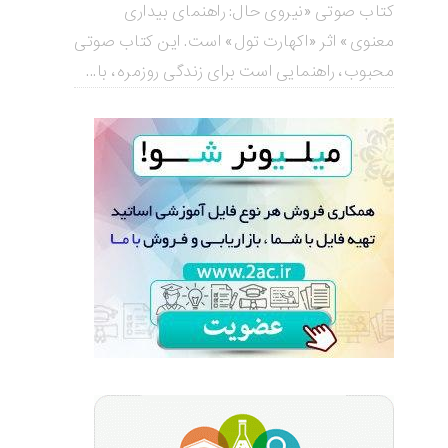
کتاب صوتی «نیروی حال: راهنمای بیداری
معنوی» اثر «اکهارت تول» است. این کتاب صوتی
محبوب، راهنمایی است برای زندگی روزمره، با...