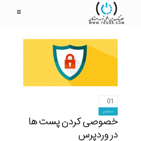
01
دسامبر
خصوصی کردن پست ها
در وردپرس