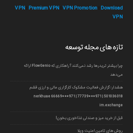
VPN
Premium VPN
VPN Promotion
Download
|
|
|
VPN
تازه های مجله توسعه
چرا بیشتر تریدرها رشد نمی‌کنند؟ راهکاری که FlowGenio ارائه
می‌دهد
هشدار: گزارش فعالیت مشکوک کارگزاری مالی و ارزی قشم
501036018 | 971***77739 | 971***66669 nerkhuae
irn.exchange
قبل از خرید میز و صندلی غذاخوری بخون!
روش های تامین امنیت ویلا