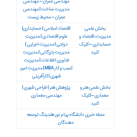
مهندسی عمران – مهندسی
مدیریت ساخت | مهندسی
عمران – محیط زیست
بخش علمی
اقتصاد اسلامی | حسابداری|
مدیریت، اقتصاد و
علوم اقتصادی | مدیریت
حسابداری – کلیک
دولتی | مدیریت اجرایی |
کنید
مدیریت بازرگانی | مدیریت
فناوری اطلاعات | مدیریت
کسب و کار MBA | مدیریت امور
شهری | کارآفرینی
بخش علمی هنر و
پژوهش هنر | طراحی شهری |
معماری –کلیک
مهندسی معماری
کنید
مجله خبری دانشگاه پیام نور هلدینگ توسعه
دهندگان