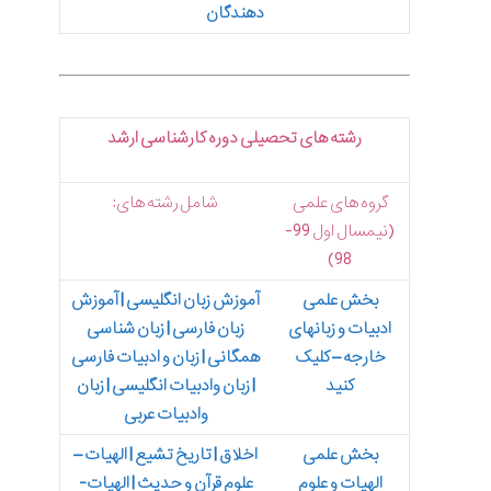
دهندگان
رشته های تحصیلی دوره کارشناسی ارشد
گروه های علمی
شامل رشته های:
(نیمسال اول 99-
98)
بخش علمی
آموزش زبان انگلیسی | آموزش
ادبیات و زبانهای
زبان فارسی | زبان شناسی
خارجه – کلیک
همگانی | زبان و ادبیات فارسی
کنید
| زبان وادبیات انگلیسی | زبان
وادبیات عربی
بخش علمی
اخلاق | تاریخ تشیع | الهیات –
الهیات و علوم
علوم قرآن و حدیث | الهیات-