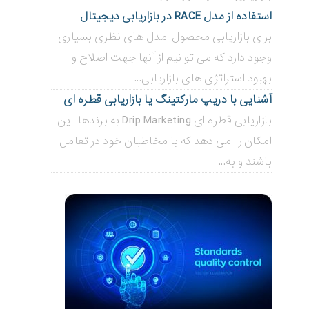
استفاده از مدل RACE در بازاریابی دیجیتال
برای بازاریابی محصول مدل های نظری بسیاری
وجود دارد که می توانیم از آنها جهت اصلاح و
بهبود استراتژی های بازاریابی...
آشنایی با دریپ مارکتینگ یا بازاریابی قطره ای
بازاریابی قطره ای Drip Marketing به برندها این
امکان را می دهد که با مخاطبان خود در تعامل
باشند و به...