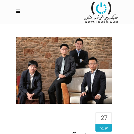
27
فوریه