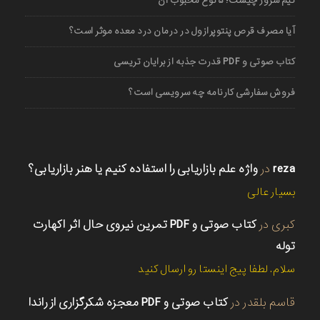
گیم سرور چیست؛ ۵ نوع محبوب آن
آیا مصرف قرص پنتوپرازول در درمان درد معده موثر است؟
کتاب صوتی و PDF قدرت جذبه از برایان تریسی
فروش سفارشی کارنامه چه سرویسی است؟
reza
در
واژه علم بازاریابی را استفاده کنیم یا هنر بازاریابی؟
بسیار عالی
کبری
در
کتاب صوتی و PDF تمرین نیروی حال اثر اکهارت
توله
سلام. لطفا پیج اینستا رو ارسال کنید
قاسم بلقدر
در
کتاب صوتی و PDF معجزه شکرگزاری از راندا