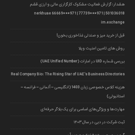
هشدار: گزارش فعالیت مشکوک کارگزاری مالی و ارزی قشم
501036018 | 971***77739 | 971***66669 nerkhuae
irn.exchange
قبل از خرید میز و صندلی غذاخوری بخون!
روش های تامین امنیت ویلا
بررسی شماره UID در امارات (UAE Unified Number)
Real Company Bio: The Rising Star of UAE’s Business Directories
هزینه کلاس خصوصی زبان 1403 (انگلیسی – آلمانی – فرانسه –
استانبولی)
مهارت‌ها و ویژگی‌های اساسی برای یک بلاگر حرفه‌ای
ثبت شرکت در دبی در سال ۱۴۰۳