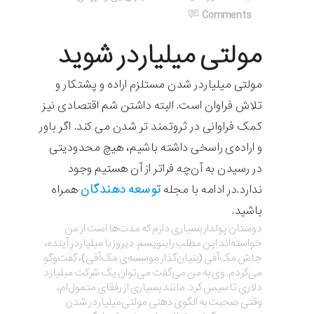
Comments
مولتی میلیاردر شوید
مولتی میلیاردر شدن مستلزم اراده و پشتکار و
تلاش فراوان است. البته داشتن شم اقتصادی نیز
کمک فراوانی در ثروتمند تر شدن می کند. اگر باور
و اراده‌ی راسخی داشته باشیم، هیچ محدودیتی
در رسیدن به آن‌چه فراتر از آن هستیم وجود
توسعه دهندگان
ندارد.در ادامه با مجله
همراه
باشید.
دوستان پولدار بسیاری دارم که مدت‌ها است از من
خواسته‌اند این مطلب را بنویسم. دیروز با میلیاردرِ آینده،
جاش مک‌آفی (بنیان‌گذار موسسه‌ی مک‌آفی)، گفت‌وگو
می‌کردم. وی به من می‌گفت می‌توان یک شرکت میلیارد
دلاری تاسیس کرد. مانند بسیاری از رفقای متمول‌ام،
وقتی صحبت به الگوی ذهنی مولتی‌میلیاردر شدن