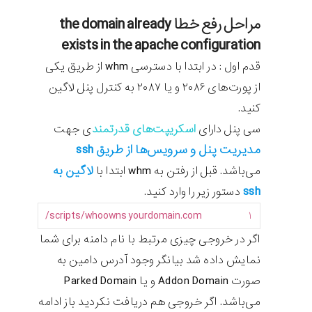
مراحل رفع خطا the domain already
exists in the apache configuration
قدم اول : در ابتدا با دسترسی whm از طریق یکی
از پورت‌های ۲۰۸۶ و یا ۲۰۸۷ به کنترل پنل لاگین
کنید.
سی پنل دارای
اسکریپت‌های قدرتمند
ی جهت
مدیریت پنل و سرویس‌ها از طریق ssh
لاگین به
می‌باشد. قبل از رفتن به whm ابتدا با
ssh
دستور زیر را وارد کنید.
scripts
/
whoowns
yourdomain
.
com/
۱
اگر در خروجی چیزی مرتبط با نام دامنه برای شما
نمایش داده شد بیانگر وجود آدرس دامین به
صورت Addon Domain و یا Parked Domain
می‌باشد. اگر خروجی هم دریافت نکردید باز ادامه