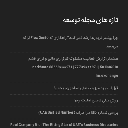
تازه های مجله توسعه
چرا بیشتر تریدرها رشد نمی‌کنند؟ راهکاری که FlowGenio ارائه
می‌دهد
هشدار: گزارش فعالیت مشکوک کارگزاری مالی و ارزی قشم
501036018 | 971***77739 | 971***66669 nerkhuae
irn.exchange
قبل از خرید میز و صندلی غذاخوری بخون!
روش های تامین امنیت ویلا
بررسی شماره UID در امارات (UAE Unified Number)
Real Company Bio: The Rising Star of UAE’s Business Directories