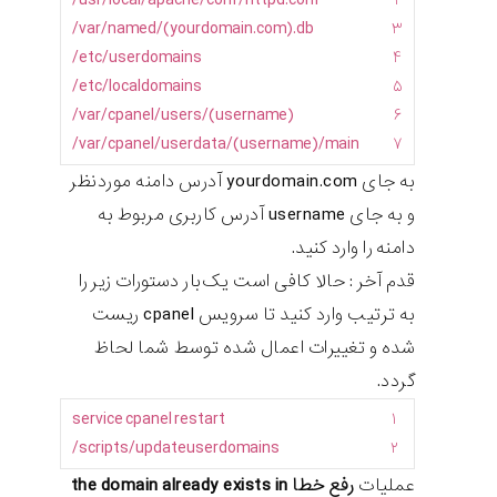
usr
/
local
/
apache
/
conf
/
httpd
.
conf/
۲
var
/
named
/
(
yourdomain
.
com
)
.
db/
۳
etc
/
userdomains/
۴
etc
/
localdomains/
۵
/
/
cpanel
/
users
/
(
username
(var
۶
var
/
cpanel
/
userdata
/
(
username
)
/
main/
۷
به جای yourdomain.com آدرس دامنه موردنظر
و به جای username آدرس کاربری مربوط به
دامنه را وارد کنید.
قدم آخر : حالا کافی است یک‌بار دستورات زیر را
به ترتیب وارد کنید تا سرویس cpanel ریست
شده و تغییرات اعمال شده توسط شما لحاظ
گردد.
service
cpanel
restart
۱
scripts
/
updateuserdomains/
۲
عملیات
رفع خطا the domain already exists in