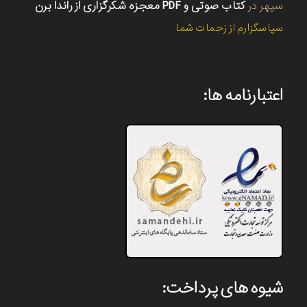
سپهر
در
کتاب صوتی و PDF معجزه شکرگزاری از راندا برن
سپاسگزارم از زحمات شما
اعتبارنامه ها:
شیوه های پرداخت: