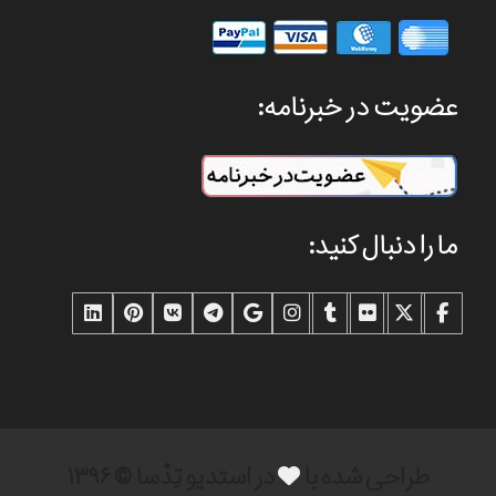
عضویت در خبرنامه:
ما را دنبال کنید:
طراحی شده با
در استدیو تِدْسا © ۱۳۹۶