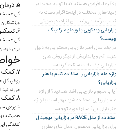
بلاگر‌ها، افرادی هستند که با تولید محتوا در
۵. درمان عفونت‌های قارچی پوست
زمینه‌های مختلف در اینستاگرام دست به
گل همیشه ب
کسب درآمد می‌زنند. این افراد، در صورتی...
ورزشکاران ر
۶. تسکین درماتیت تماسی
بازاریابی ویدئویی ‌یا ویدئو مارکتینگ
چیست؟
گل همیشه ب
در چند سال اخیر بازاریابی محتوایی به دلیل
برای درمان
خواص 
هزینه کم و پایداریش از دیگر روش های
بازاریابی و تبلیغات سبقت گرفته...
۷. کمک به خلاصی از شر شوره
واژه علم بازاریابی را استفاده کنیم یا هنر
روغن گل هم
بازاریابی؟
می‌توانید 
آیا با مفهوم بازاریابی آشنا هستید؟ از واژه
۸. کمک به رشد مو
علم بازاریابی استفاده شود بهتر است یا واژه
شوره‌ی سر
هنر بازاریابی؟ سالها مورد توجه...
همیشه بهار
استفاده از مدل RACE در بازاریابی دیجیتال
کنندگی این
برای بازاریابی محصول مدل های نظری