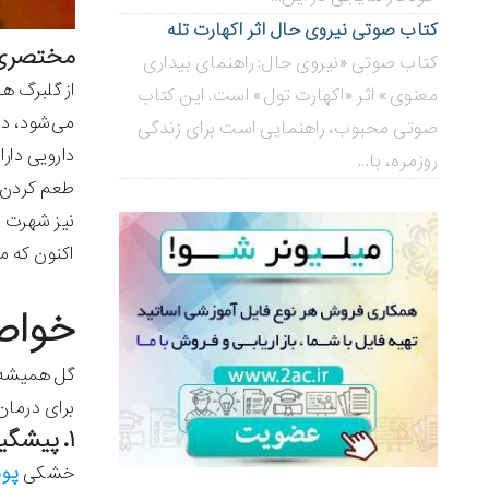
کتاب صوتی نیروی حال اثر اکهارت تله
مختصری د
کتاب صوتی «نیروی حال: راهنمای بیداری
از گلبرگ ه
معنوی» اثر «اکهارت تول» است. این کتاب
می‌شود، دا
صوتی محبوب، راهنمایی است برای زندگی
دارویی دار
روزمره، با...
طعم کردن ان
نیز شهرت د
اکنون که م
خواص
گل همیشه ب
برای درمان
۱. پیشگیری از پیری زودرس
پو
خشکی