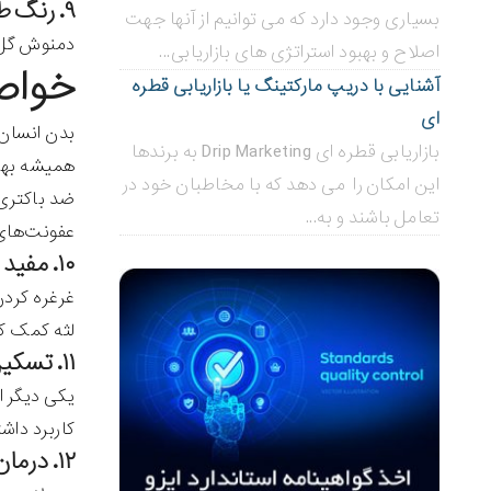
۹. رنگ طبیعی مو
بسیاری وجود دارد که می توانیم از آنها جهت
دمنوش گل ه
اصلاح و بهبود استراتژی های بازاریابی...
خواص 
آشنایی با دریپ مارکتینگ یا بازاریابی قطره
ای
بدن انسان 
بازاریابی قطره ای Drip Marketing به برندها
همیشه بهار
این امکان را می دهد که با مخاطبان خود در
ضد باکتری
تعامل باشند و به...
عفونت‌های 
۱۰. مفید برای سلامتی دهان
غرغره کردن
لثه کمک کن
۱۱. تسکین گلو درد
یکی دیگر ا
کاربرد داش
۱۲. درمان التهاب