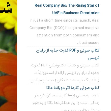
Real Company Bio: The Rising Star of
UAE’s Business Directories
In just a short time since its launch, Real
Company Bio (RCO) has gained massive
attention from both consumers and
businesses...
کتاب صوتی و PDF قدرت جذبه از برایان
تریسی
کتاب صوتی و کتاب الکترونیکی PDF قدرت
جذبه از برایان تریسی ارائه از استدیو تِدْسا
(هلدینگ توسعه دهندگان) ضبط و میکس...
کتاب صوتی کارما اثر دو زانتا ماتا
کارما به معنی زیستکار یا عملکرد فرد در
زندگی است و این عملکردها ذاتا و به طور
خودکار نتایجی در این...