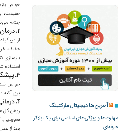
خواص بازسا
حقیقت، این
چشم می‌توا
۲. درمان پوست تحریک شده و زخمی
از این گیا
خفیف، خرا
بازسازی کن
استفاده شود
۳. پیشگیری از آکنه (جوش)
خواص ضد با
بروز آکنه م
۴. درمانی خشکی پوست
آخرین ها دیجیتال مارکتینگ
روغن گل هم
مهارت‌ها و ویژگی‌های اساسی برای یک بلاگر
هم‌چنین، گ
حرفه‌ای
بعد از عمل