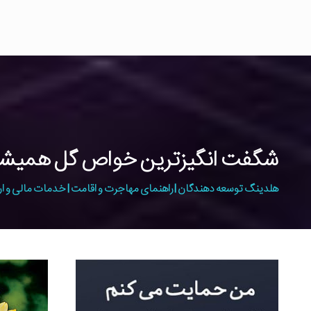
شگفت انگیزترین خواص گل همیشه ب
هلدینگ توسعه دهندگان | راهنمای مهاجرت و اقامت | خدمات مالی و ار