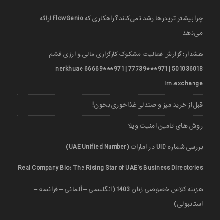
چرا بیشتر تریدرها رشد نمی‌کنند؟ راهکاری که FlowGenio ارائه
می‌دهد
هشدار: گزارش فعالیت مشکوک کارگزاری مالی و ارزی قشم
501036018 | 971***77739 | 971***66669 nerkhuae
irn.exchange
قبل از خرید میز و صندلی غذاخوری بخون!
روش های تامین امنیت ویلا
بررسی شماره UID در امارات (UAE Unified Number)
Real Company Bio: The Rising Star of UAE’s Business Directories
هزینه کلاس خصوصی زبان 1403 (انگلیسی – آلمانی – فرانسه –
استانبولی)