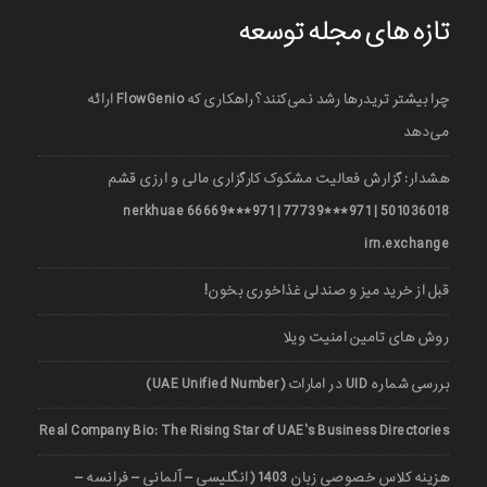
تازه های مجله توسعه
چرا بیشتر تریدرها رشد نمی‌کنند؟ راهکاری که FlowGenio ارائه
می‌دهد
هشدار: گزارش فعالیت مشکوک کارگزاری مالی و ارزی قشم
501036018 | 971***77739 | 971***66669 nerkhuae
irn.exchange
قبل از خرید میز و صندلی غذاخوری بخون!
روش های تامین امنیت ویلا
بررسی شماره UID در امارات (UAE Unified Number)
Real Company Bio: The Rising Star of UAE’s Business Directories
هزینه کلاس خصوصی زبان 1403 (انگلیسی – آلمانی – فرانسه –