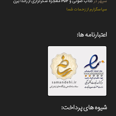
سپهر
در
کتاب صوتی و PDF معجزه شکرگزاری از راندا برن
سپاسگزارم از زحمات شما
اعتبارنامه ها:
شیوه های پرداخت: