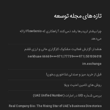
تازه های مجله توسعه
چرا بیشتر تریدرها رشد نمی‌کنند؟ راهکاری که FlowGenio ارائه
می‌دهد
هشدار: گزارش فعالیت مشکوک کارگزاری مالی و ارزی قشم
501036018 | 971***77739 | 971***66669 nerkhuae
irn.exchange
قبل از خرید میز و صندلی غذاخوری بخون!
روش های تامین امنیت ویلا
بررسی شماره UID در امارات (UAE Unified Number)
Real Company Bio: The Rising Star of UAE’s Business Directories