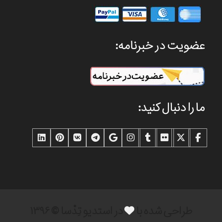
عضویت در خبرنامه:
ما را دنبال کنید:
طراحی شده با
در استدیو تِدْسا © ۱۳۹۶