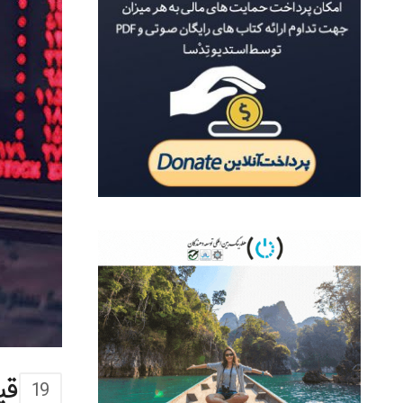
قی
19