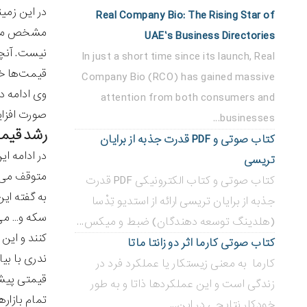
در این زمی
Real Company Bio: The Rising Star of
مشخص می‌کن
UAE’s Business Directories
نیست. آنچه
In just a short time since its launch, Real
قیمت‌ها خ
Company Bio (RCO) has gained massive
وی ادامه د
attention from both consumers and
صورت افزای
businesses...
رشد قیمت
کتاب صوتی و PDF قدرت جذبه از برایان
در ادامه ای
تریسی
متوقف می‌ش
کتاب صوتی و کتاب الکترونیکی PDF قدرت
به گفته ای
جذبه از برایان تریسی ارائه از استدیو تِدْسا
سکه و… می‌
(هلدینگ توسعه دهندگان) ضبط و میکس...
کنند و این
کتاب صوتی کارما اثر دو زانتا ماتا
ندری با بی
کارما به معنی زیستکار یا عملکرد فرد در
قیمتی پیشی
زندگی است و این عملکردها ذاتا و به طور
تمام بازاره
خودکار نتایجی در این...