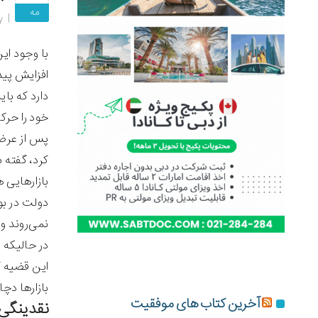
مه
y
با وجود ای
افزایش پید
دارد که با
خود را حرک
پس از عرضه
کرد، گفته 
بازارهایی 
دولت در بو
نمی‌روند و
در حالیکه 
این قضیه ک
بازارها دچ
آخرین کتاب های موفقیت
نقدینگی 