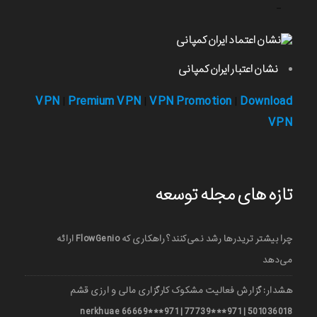
-
نشان اعتبار ایران کمپانی
VPN
Premium VPN
VPN Promotion
Download
|
|
|
VPN
تازه های مجله توسعه
چرا بیشتر تریدرها رشد نمی‌کنند؟ راهکاری که FlowGenio ارائه
می‌دهد
هشدار: گزارش فعالیت مشکوک کارگزاری مالی و ارزی قشم
501036018 | 971***77739 | 971***66669 nerkhuae