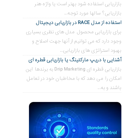
بازاریابی استفاده شود بهتر است یا واژه هنر
بازاریابی؟ سالها مورد توجه...
استفاده از مدل RACE در بازاریابی دیجیتال
برای بازاریابی محصول مدل های نظری بسیاری
وجود دارد که می توانیم از آنها جهت اصلاح و
بهبود استراتژی های بازاریابی...
آشنایی با دریپ مارکتینگ یا بازاریابی قطره ای
بازاریابی قطره ای Drip Marketing به برندها این
امکان را می دهد که با مخاطبان خود در تعامل
باشند و به...