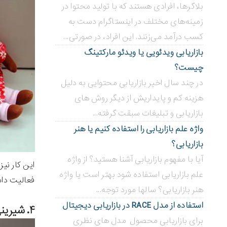
بلاگر‌ها، افرادی هستند که با تولید محتوا در
زمینه‌های مختلف در اینستاگرام دست به
کسب درآمد می‌زنند. این افراد، در صورتی...
بازاریابی ویدئویی ‌یا ویدئو مارکتینگ
چیست؟
در چند سال اخیر بازاریابی محتوایی به دلیل
هزینه کم و پایداریش از دیگر روش های
بازاریابی و تبلیغات سبقت گرفته...
واژه علم بازاریابی را استفاده کنیم یا هنر
بازاریابی؟
آیا با مفهوم بازاریابی آشنا هستید؟ از واژه
این کار نیز
علم بازاریابی استفاده شود بهتر است یا واژه
فعالیت داشته باشید 
هنر بازاریابی؟ سالها مورد توجه...
استفاده از مدل RACE در بازاریابی دیجیتال
۴. شیرینی پزی:
برای بازاریابی محصول مدل های نظری