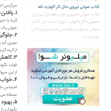
سرگرمی انتخ
کتاب صوتی نیروی حال اثر اکهارت تله
۱. یافتن دوست
کتاب صوتی «نیروی حال: راهنمای بیداری
گربه یا حی
معنوی» اثر «اکهارت تول» است. این کتاب
عنوان یک د
صوتی محبوب، راهنمایی است برای زندگی
۲. جلوگیری از استرس
روزمره، با...
سپری کردن 
از گربه گز
۳. کاهش اضطراب
فواید نگهد
از این حیوا
۴. خواب بهتر
احساس خوب
مسئله می‌ت
۵. بهبود خلق و خو
نگهداری از