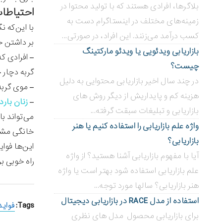
بلاگر‌ها، افرادی هستند که با تولید محتوا در
احتیاطات
زمینه‌های مختلف در اینستاگرام دست به
با این‌که ن
کسب درآمد می‌زنند. این افراد، در صورتی...
بر داشتن حی
بازاریابی ویدئویی ‌یا ویدئو مارکتینگ
– افرادی ک
چیست؟
گربه دچار 
در چند سال اخیر بازاریابی محتوایی به دلیل
– موی گربه
هزینه کم و پایداریش از دیگر روش های
–
زنان باردا
بازاریابی و تبلیغات سبقت گرفته...
می‌تواند ب
واژه علم بازاریابی را استفاده کنیم یا هنر
خانگی مشاب
بازاریابی؟
این‌ها فوای
آیا با مفهوم بازاریابی آشنا هستید؟ از واژه
راه خوبی ب
علم بازاریابی استفاده شود بهتر است یا واژه
هنر بازاریابی؟ سالها مورد توجه...
استفاده از مدل RACE در بازاریابی دیجیتال
Tags:
فواید
برای بازاریابی محصول مدل های نظری