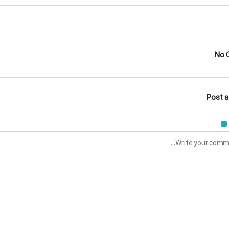
No 
Post 