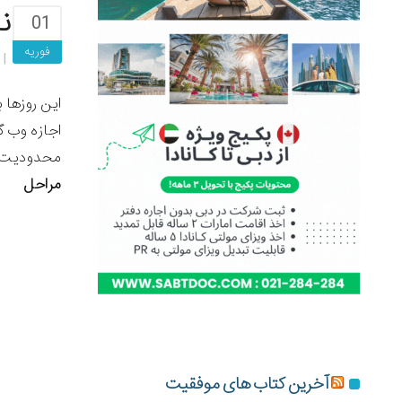
ن
01
فوریه
این روزها 
اجازه وب گ
محدودیت ها
مراحل
آخرین کتاب های موفقیت