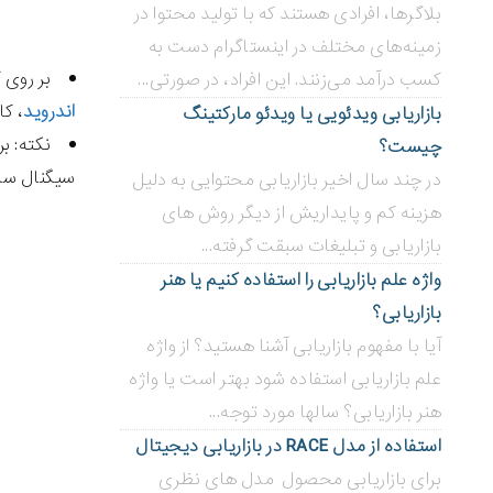
بلاگر‌ها، افرادی هستند که با تولید محتوا در
زمینه‌های مختلف در اینستاگرام دست به
بر روی کشوی Mobile data (داده های تلفن همراه) ضربه بزنید. با ای
کسب درآمد می‌زنند. این افراد، در صورتی...
اندروید
، کادر Data enabled (داده فع
بازاریابی ویدئویی ‌یا ویدئو مارکتینگ
نکته: ب
چیست؟
سیگنال سلو
در چند سال اخیر بازاریابی محتوایی به دلیل
هزینه کم و پایداریش از دیگر روش های
بازاریابی و تبلیغات سبقت گرفته...
واژه علم بازاریابی را استفاده کنیم یا هنر
بازاریابی؟
آیا با مفهوم بازاریابی آشنا هستید؟ از واژه
علم بازاریابی استفاده شود بهتر است یا واژه
هنر بازاریابی؟ سالها مورد توجه...
استفاده از مدل RACE در بازاریابی دیجیتال
برای بازاریابی محصول مدل های نظری