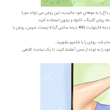
داغ را به موهای خود مالیدید، این روغن می تواند مو را
ه روغن گلرنگ، کانولا و زیتون استفاده کنید.
روغن را حرارت دهید تا گرم شود، اما نه خیلی داغ. دمای ایده آل بیش از 104 درجه فارنهایت (40 درجه سانتی گراد) نیست. سپس، روغن را
د را به توده از سس آغشته کنید، تا یک ساعت کلاهی