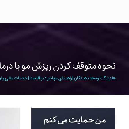
نحوه متوقف کردن ریزش مو با درم
هلدینگ توسعه دهندگان | راهنمای مهاجرت و اقامت | خدمات مالی و ار