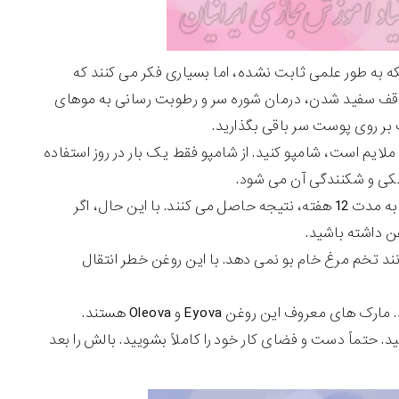
ه به طور علمی ثابت نشده، اما بسیاری فکر می کنند که
وقف سفید شدن، درمان شوره سر و رطوبت رسانی به موهای
بر روی پوست سر باقی بگذارید.
یم است، شامپو کنید. از شامپو فقط یک بار در روز استفاده
خشکی و شکنندگی آن می شود.
افراد معمولاً ادعا می کنند که با 2 الی 3 بار استفاده از روغن تخم مرغ در هفته به مدت 12 هفته، نتیجه حاصل می کنند. با این حال، اگر
ن داشته باشید.
 تخم مرغ خام بو نمی دهد. با این روغن خطر انتقال
روف این روغن Eyova و Oleova هستند.
 حتماً دست و فضای کار خود را کاملاً بشویید. بالش را بعد