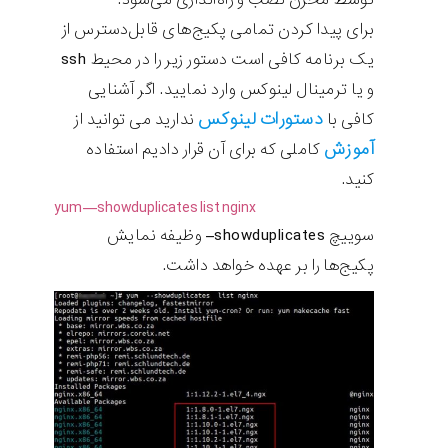
برای پیدا کردن تمامی پکیج‌های قابل‌دسترس از
یک برنامه کافی است دستور زیر را در محیط ssh
و یا ترمینال لینوکس وارد نمایید. اگر آشنایی
دستورات لینوکس
کافی با
ندارید می توانید از
آموزش
کاملی که برای آن قرار دادیم استفاده
کنید.
yum
—
showduplicates
list
nginx
سوییچ showduplicates– وظیفه نمایش
پکیج‌ها را بر عهده خواهد داشت.