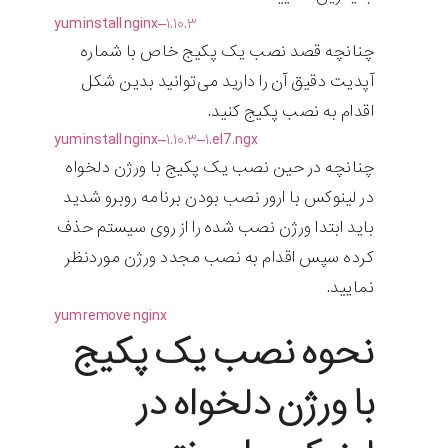
yum
install
nginx
–
۱.۱۰.۳
چنانچه قصد نصب یک پکیج خاص با شماره
آپدیت دقیق آن را دارید می‌توانید بدین شکل
اقدام به نصب پکیج کنید.
yum
install
nginx
–
۱.۱۰.۳
–
۱.el7.ngx
چنانچه در حین نصب یک پکیج با ورژن دلخواه
در لینوکس با ارور نصب بودن برنامه روبرو شدید
باید ابتدا ورژن نصب شده را از روی سیستم حذف
کرده سپس اقدام به نصب مجدد ورژن موردنظر
نمایید.
yum
remove
nginx
نحوه نصب یک پکیج
با ورژن دلخواه در