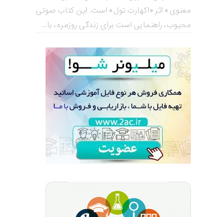
معنوی» اثر «اکهارت تول» است. این کتاب صوتی
محبوب، راهنمایی است برای زندگی روزمره، با...