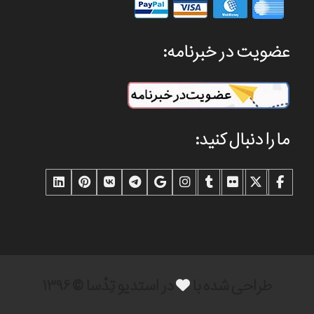
عضویت در خبرنامه:
ما را دنبال کنید:
طراحی شده با
در استدیو تِدْسا © ۱۳۹۶