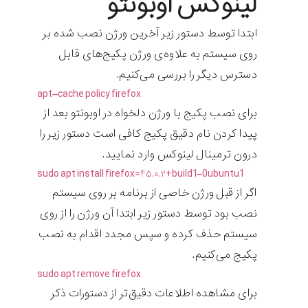
لینوکس اوبونتو
ابتدا توسط دستور زیر آخرین ورژن نصب شده بر
روی سیستم به ‌علاوه‌ی ورژن پکیج‌های قابل
دسترس دیگر را بررسی می‌کنیم.
apt
–
cache
policy
firefox
برای نصب پکیج با ورژن دلخواه در اوبونتو بعد از
پیدا کردن نام دقیق پکیج کافی است دستور زیر را
درون ترمینال لینوکس وارد نمایید.
sudo
apt
install
firefox
=
۴۵.۰.۲
+
build1
–
0ubuntu1
اگر از قبل ورژن خاصی از برنامه بر روی سیستم
نصب بود توسط دستور زیر ابتدا آن ورژن را از روی
سیستم حذف کرده و سپس مجدد اقدام به نصب
پکیج می‌کنیم.
sudo
apt
remove
firefox
برای مشاهده اطلاعات دقیق‌تر از دستورات ذکر