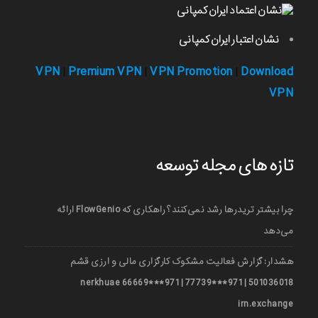
نشان اعتبار ایران کمپانی
VPN
Premium VPN
VPN Promotion
Download
|
|
|
VPN
تازه های مجله توسعه
چرا بیشتر تریدرها رشد نمی‌کنند؟ راهکاری که FlowGenio ارائه
می‌دهد
هشدار: گزارش فعالیت مشکوک کارگزاری مالی و ارزی قشم
501036018 | 971***77739 | 971***66669 nerkhuae
irn.exchange