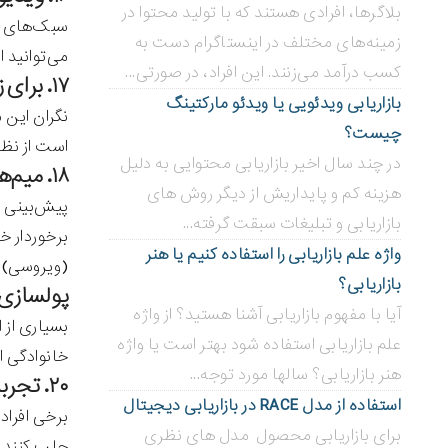
بلاگر‌ها، افرادی هستند که با تولید محتوا در
سبک‌های آر
زمینه‌های مختلف در اینستاگرام دست به
می‌توانید 
کسب درآمد می‌زنند. این افراد، در صورتی...
۱۷. برای زندگی‌تان یک سایت راه‌اندازی کنید.
بازاریابی ویدئویی ‌یا ویدئو مارکتینگ
نگران این 
چیست؟
است از نظر
در چند سال اخیر بازاریابی محتوایی به دلیل
۱۸. میم‌های اینترنتی بسازید.
هزینه کم و پایداریش از دیگر روش های
پیش‌بینی ا
بازاریابی و تبلیغات سبقت گرفته...
برخوردار خ
واژه علم بازاریابی را استفاده کنیم یا هنر
(ویروسی) ش
بازاریابی؟
پولسازی آنلاین ۱۹:یک 
آیا با مفهوم بازاریابی آشنا هستید؟ از واژه
بسیاری از 
علم بازاریابی استفاده شود بهتر است یا واژه
خانوادگی 
هنر بازاریابی؟ سالها مورد توجه...
۲۰. تجربیات خریدتان را ثبت کنید.
استفاده از مدل RACE در بازاریابی دیجیتال
برخی افراد
برای بازاریابی محصول مدل های نظری
جلب کنند. 