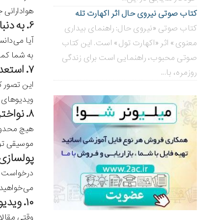
هوادارانی 
کتاب صوتی نیروی حال اثر اکهارت تله
۶. به دنبال مشاغلی باشید که به گوینده نیاز دارند.
کتاب صوتی «نیروی حال: راهنمای بیداری
آیا می‌دانس
معنوی» اثر «اکهارت تول» است. این کتاب
به شما کمک 
صوتی محبوب، راهنمایی است برای زندگی
۷. استعدادتان در زمینه‌ی خوانندگی را به کار بگیرید.
روزمره، با...
این تصور ک
ویدیوهای خ
۸. نواختن ابزارهای موسیقی خاص را بیاموزید.
هیچ محدودی
موسیقی توس
پولسازی آنلاین ۹: یک سایت
درخواست بر
می‌خواهید 
۱۰. ویدیوها یا پست‌ّهای آموزشی بسازید.
وقتی مقالا