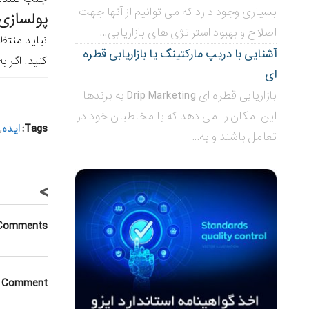
بسیاری وجود دارد که می توانیم از آنها جهت
پولسازی آنلاین ۲۱: سراغ افر
اصلاح و بهبود استراتژی های بازاریابی...
نباید منتظ
آشنایی با دریپ مارکتینگ یا بازاریابی قطره
کنید. اگر ب
ای
بازاریابی قطره ای Drip Marketing به برندها
این امکان را می دهد که با مخاطبان خود در
Tags:
ایده
,
تعامل باشند و به...
>
Comments
a Comment