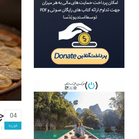
چ
04
فوریه