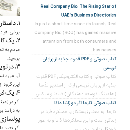
Real Company Bio: The Rising Star of
UAE’s Business Directories
۱. داستان نویسی را شروع کنید.
In just a short time since its launch, Real
برخی افراد
Company Bio (RCO) has gained massive
۲. یک کانال بسازید و محتوای ویدیویی تولید کنید.‍
attention from both consumers and
مردم به تم
businesses...
برسید.
کتاب صوتی و PDF قدرت جذبه از برایان
۳. در توییتر به یک متخصص تبدیل شوید.
تریسی
آیا می‌دان
کتاب صوتی و کتاب الکترونیکی PDF قدرت
این گروه ا
جذبه از برایان تریسی ارائه از استدیو تِدْسا
۴. یک فروشگاه اینترنتی راه‌اندازی کنید.
(هلدینگ توسعه دهندگان) ضبط و میکس...
اگر در زمی
کتاب صوتی کارما اثر دو زانتا ماتا
به درآمد بر
کارما به معنی زیستکار یا عملکرد فرد در
پولسازی آنلاین ۵: پ
زندگی است و این عملکردها ذاتا و به طور
اگر قصد دا
خودکار نتایجی در این...