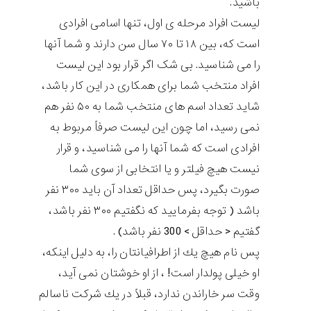
باشید.
لیست افراد مرحله ی اول، تنها اسامی افرادی
است كه، بين ۱۸ تا ۷۰ سال سن دارند و شما آنها
را می شناسيد. بی شک اگر قرار بود اين لیست
افراد منتخب شما برای همكاری در اين كار باشد،
شايد تعداد اسم های منتخب شما به ۵۰ نفر هم
نمی رسيد، اما چون اين لیست صرفاً مربوط به
افرادی است كه شما آنها را می شناسيد، و قرار
نيست هيچ فيلتر و يا انتخابی از سوی شما
صورت بگيرد، پس حداقل تعداد آن بايد ۳۰۰ نفر
باشد ( توجه بفرماييد كه نگفتيم ۳۰۰ نفر باشد،
گفتيم < حداقل > 300 نفر باشد) .
پس نام هيچ يك از اطرافيانتان را، به دليل اينكه،
او خيلی پولدار است! ، از او خوشتان نمی آيد،
وقت سر خاراندن ندارد، قبلاً در يك شركت ناسالم