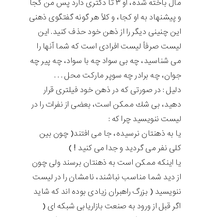
مال باخته شده، او ۳ تا دكتری دارد پس من كجا
و پيشنهاد به او كجا، و كلاً هر گونه گفتگوی ذهنی
اين چنينی ديگر را از ذهن خود حذف كنيد. اين
لیست صرفاً لیست افرادی است كه شما آنها را
می شناسيد، چه بی سواد چه با سواد، چه پير چه
جوان، چه برادر چه سوپر ماركت محل . . .
دليل : در صورتی كه در ذهن خود فيلتری قرار
دهيد، بی شك ممكن است، بعضی از نفرات را در
لیست ننويسيد چرا كه :
يا به ذهنتان نرسيده، جا می افتند( چون بين
كلی نفر می گرديد و جدا می كنيد ! )
يا اينكه ممكن است به ذهنتان برسند ولی چون
از ديد شما مناسب نباشند، نامشان را در لیست
ننويسيد ( بزرگ راهبران زيادی بوده اند كه شايد
اگر قبل از ورود به صنعت بازاریابی شبکه ای (