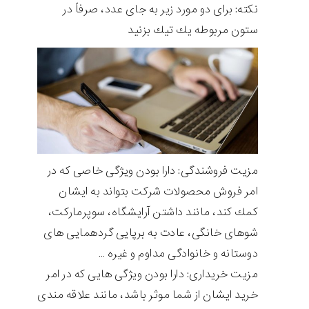
نكته: برای دو مورد زير به جای عدد، صرفاً در
ستون مربوطه يك تيك بزنيد
مزيت فروشندگی: دارا بودن ويژگی خاصی كه در
امر فروش محصولات شرکت بتواند به ايشان
كمك كند، مانند داشتن آرايشگاه، سوپرماركت،
شوهای خانگی، عادت به برپايی گردهمایی های
دوستانه و خانوادگی مداوم و غيره …
مزيت خريداری: دارا بودن ويژگی هايی كه در امر
خريد ايشان از شما موثر باشد، مانند علاقه مندی