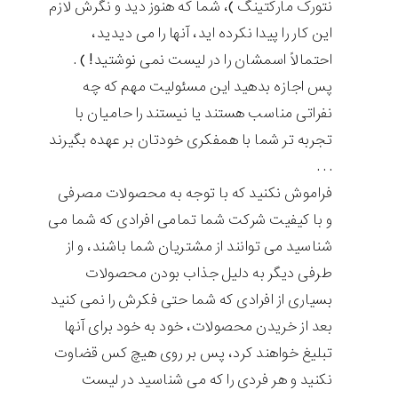
نتورک مارکتینگ )، شما كه هنوز ديد و نگرش لازم
اين كار را پيدا نكرده ايد، آنها را می ديديد،
احتمالاً اسمشان را در لیست نمی نوشتيد! ) .
پس اجازه بدهيد اين مسئوليت مهم كه چه
نفراتی مناسب هستند يا نيستند را حاميان با
تجربه تر شما با همفكری خودتان بر عهده بگيرند
. . .
فراموش نكنيد كه با توجه به محصولات مصرفی
و با كيفيت شرکت شما تمامی افرادی كه شما می
شناسيد می توانند از مشتريان شما باشند، و از
طرفی ديگر به دليل جذاب بودن محصولات
بسياری از افرادی كه شما حتی فكرش را نمی كنيد
بعد از خريدن محصولات، خود به خود برای آنها
تبليغ خواهند كرد، پس بر روی هيچ كس قضاوت
نكنيد و هر فردی را كه می شناسيد در لیست