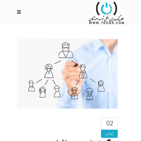
02
ژوئن