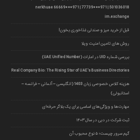
501036018 | 971***77739 | 971***66669 nerkhuae
irn.exchange
قبل از خرید میز و صندلی غذاخوری بخون!
روش های تامین امنیت ویلا
بررسی شماره UID در امارات (UAE Unified Number)
Real Company Bio: The Rising Star of UAE’s Business Directories
هزینه کلاس خصوصی زبان 1403 (انگلیسی – آلمانی – فرانسه –
استانبولی)
مهارت‌ها و ویژگی‌های اساسی برای یک بلاگر حرفه‌ای
ثبت شرکت در دبی در سال ۱۴۰۳
گیم سرور چیست؛ ۵ نوع محبوب آن