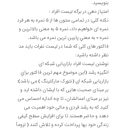
بنويسيد.
امتیاز دهی در برگه لیست افراد :
نكته كلی: در تمامی ستون ها از ۵ نمره به هر فرد
نمره ای خواهيم داد، نمره ۵ به معنی بالاترين و
نمره ۰ به معني پايین ترين نمره می باشد.
فاکتور های کلی که شما در لیست نفرات باید مد
نظر داشته باشید:
نوشتن لیست افراد بازاریابی شبکه ای
انگيزه رشد (اين موضوع مهم ترين فاكتور براي
بازاريابی شبكه ای (نتورک مارکتینگ ) می باشد):
بر مبنای صحبت هايی كه با ايشان داشته ايد و
نيز بر مبنای اعمالشان، تا چه اندازه احساس می
كنيد كه به رشد فردی و مالی خود اهميت می
دهند و حاضر هستند تا برای افزايش سطح كيفی
زندگی خود بها پرداخت كرده و تلاش كنند ( لزوماً