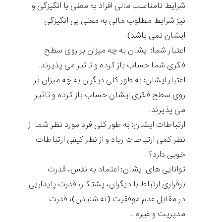
شرايط نامناسب مالی افراد به معنی با انگيزگی و
نيز شرايط مطلوب مالی به معنی بی انگيزگی
ايشان نمی باشد).
اعتبار شما: ايشان به چه ميزان بر روی سطح
فكری شما حساب باز كرده و تاثير می پذيرند.
اعتبار ايشان: به طور كلی ديگران به چه ميزان بر
روی سطح فكری ايشان حساب باز كرده و تاثير
می پذيرند.
ارتباطات ايشان: به طور كلی فرد مورد نظر شما از
نظر كمی ارتباطات زياد و از نظر كيفی ارتباطات
خوبی دارد؟
توانايی های ايشان: اعتماد به نفس، قدرت
برقراری ارتباط با ديگران، پشتكار، قدرت پايداريی
در مقابل عدم موفقيت (نه شنيدن)، قدرت
مديريت و غيره …