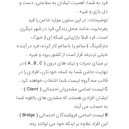
فرد به شما، اهميت ايشان به سلامتی، دست و
دل بازی و غيره …
توضيحات: در اين ستون موارد خاص را قيد
بفرماييد، مانند محل زندگی فرد در شهر ديگری
است، فرد قبلاً بازاريابی شبكه ای ( نتورک
مارکتینگ ) سالم يا ناسالم كار كرده، فرد در آينده
خيلی نزديك قرار است از كشور برود و غيره …
بر مبنای نمرات و تيك های درون ( A , B , C ) در
نهايت حامی شما به كمك خودتان، افرادی را در
قالب سه گروه لیست شما انتخاب خواهند كرد .
C لیست اسامی مشتريان احتمالی ( Client ) :
ايشان افرادی هستند كه مشتری های بالقوه شما
به حساب می آيند
B لیست اسامی فروشندگان احتمالی ( Bridge ) :
اين افراد علاوه بر اينكه خود می توانند يك