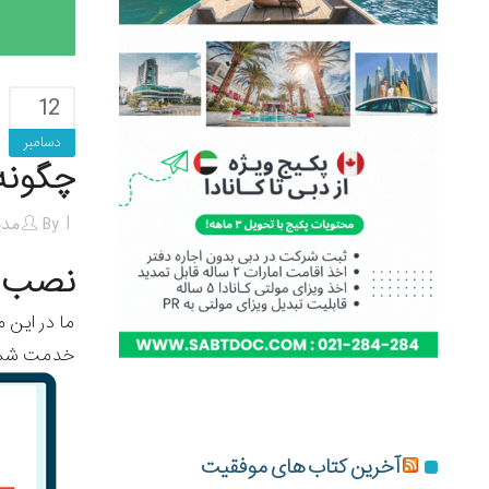
12
دسامبر
چگونه
By
مدی
نصب و
ما در این 
خدمت شما
آخرین کتاب های موفقیت