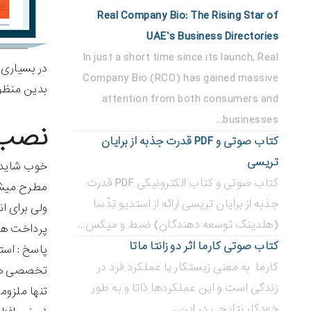
Real Company Bio: The Rising Star of
UAE’s Business Directories
In just a short time since its launch, Real
در بسیاری 
Company Bio (RCO) has gained massive
بدین منظور می‌توانید از نصب
attention from both consumers and
businesses...
نصب 
کتاب صوتی و PDF قدرت جذبه از برایان
تریسی
خوب شاید 
کتاب صوتی و کتاب الکترونیکی PDF قدرت
مطرح میشه 
جذبه از برایان تریسی ارائه از استدیو تِدْسا
ولی برای ا
(هلدینگ توسعه دهندگان) ضبط و میکس...
پرداخت هز
کتاب صوتی کارما اثر دو زانتا ماتا
پاسخ : است
کارما به معنی زیستکار یا عملکرد فرد در
تخصصی 
زندگی است و این عملکردها ذاتا و به طور
تنها ملزوم
خودکار نتایجی در این...