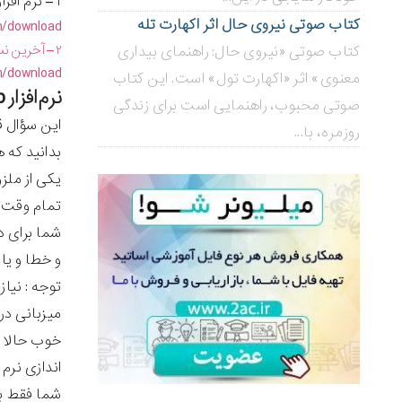
۱ – نرم افزار شبیه ساز هاست لینوکس Xampp که از طریق لینک زیر قابل دسترسی هستش
کتاب صوتی نیروی حال اثر اکهارت تله
m/download
۲ – آخرین نسخه وردپرس هم می توانید از لینک زیر دانلود نمایید.
کتاب صوتی «نیروی حال: راهنمای بیداری
/download/
معنوی» اثر «اکهارت تول» است. این کتاب
نرم‌افزار Xampp چیست و ارتباط آن با نصب وردپرس روی لوکال هاست چیست؟
صوتی محبوب، راهنمایی است برای زندگی
این سؤال ق
روزمره، با...
بدانید که هاست چیه 
یکی از ملز
تمام وقت ک
شما برای 
و خطا و یاد
توجه : نیا
میزبانی در
خوب حالا 
اندازی نرم افزار Xampp تمامی نیازهای شم
شما فقط با