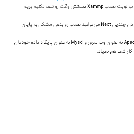
هاست کنید. و هر زمان که خواستید با آن کار کنید و به وردپرس مسلط بشید. خوب نوبت نصب Xammp هستش وقت رو تلف نکنیم بریم
برای نصب هیچ نکته‌ی خاصی وجود نداره طبق تمامی نرم افزارهای ویندوزی با زدن چندین Next می‌توانید نصب رو بدون مشکل به پایان
طبق عکس زیر شما برای اجرای وردپرس و نصب آن نیاز به اجرای دو سرویس Apache به عنوان وب سرور و Mysql به عنوان پایگاه داده خودتان
ار شما هم نمیاد.