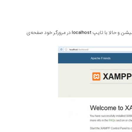
خوب اگر همه چی به خوبی پیش بره و اروری دریافت نکنید سرویس‌ها استارت میشن و حالا با تایپ localhost در مرورگر خود صفحه‌ی