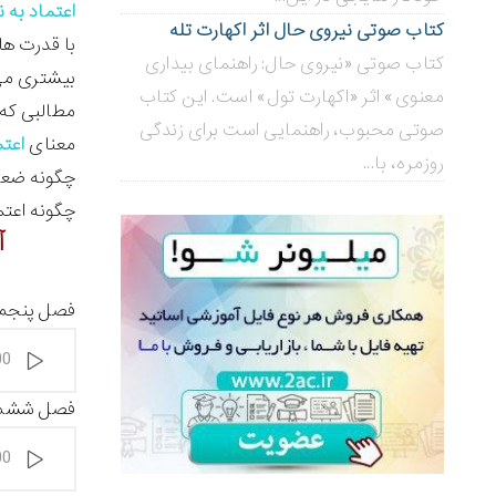
اعتماد به 
کتاب صوتی نیروی حال اثر اکهارت تله
با قدرت ها
کتاب صوتی «نیروی حال: راهنمای بیداری
بیشتری می‌ب
معنوی» اثر «اکهارت تول» است. این کتاب
مطالبی که 
صوتی محبوب، راهنمایی است برای زندگی
معنای
اعت
روزمره، با...
چگونه ضعف 
چگونه اعتم
آ
فصل پنجم 
پخش‌کننده
00
صوت
فصل ششم : 
پخش‌کننده
00
صوت