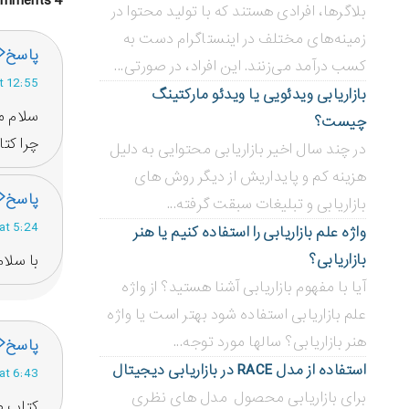
4 Comments
بلاگر‌ها، افرادی هستند که با تولید محتوا در
زمینه‌های مختلف در اینستاگرام دست به
پاسخ
کسب درآمد می‌زنند. این افراد، در صورتی...
osted at 12:55
بازاریابی ویدئویی ‌یا ویدئو مارکتینگ
سلام م
چیست؟
چرا کت
در چند سال اخیر بازاریابی محتوایی به دلیل
هزینه کم و پایداریش از دیگر روش های
پاسخ
بازاریابی و تبلیغات سبقت گرفته...
Posted at 5:24 
واژه علم بازاریابی را استفاده کنیم یا هنر
بازاریابی؟
با سلا
آیا با مفهوم بازاریابی آشنا هستید؟ از واژه
علم بازاریابی استفاده شود بهتر است یا واژه
هنر بازاریابی؟ سالها مورد توجه...
پاسخ
استفاده از مدل RACE در بازاریابی دیجیتال
Posted at 6:43 
برای بازاریابی محصول مدل های نظری
کتاب ص