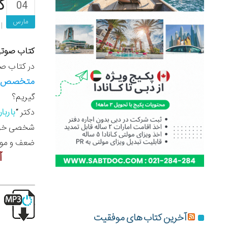
ک
04
مارس
کتاب صوتی 
در کتاب ص
متخصص سئ
گیریم؟
دکتر “
باربا
شخصی خود پ
ضعف و موفی
آ
آخرین کتاب های موفقیت