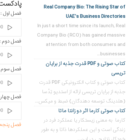
پادکست ر
Real Company Bio: The Rising Star of
فصل اول :
UAE’s Business Directories
پخش‌کننده
In just a short time since its launch, Real
00
صوت
Company Bio (RCO) has gained massive
فصل دوم : 
attention from both consumers and
پخش‌کننده
businesses...
00
صوت
کتاب صوتی و PDF قدرت جذبه از برایان
فصل سوم : 
تریسی
پخش‌کننده
کتاب صوتی و کتاب الکترونیکی PDF قدرت
00
صوت
جذبه از برایان تریسی ارائه از استدیو تِدْسا
فصل چهارم 
(هلدینگ توسعه دهندگان) ضبط و میکس...
پخش‌کننده
00
کتاب صوتی کارما اثر دو زانتا ماتا
صوت
کارما به معنی زیستکار یا عملکرد فرد در
فصل پنجم 
زندگی است و این عملکردها ذاتا و به طور
خودکار نتایجی در این...