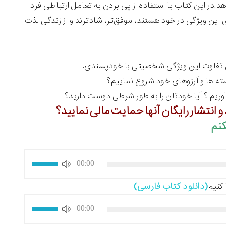
هد.در این کتاب با استفاده از پی بردن به تعامل ارتباطی فرد
و
از
پایین
 این ویژگی در خود هستند، موفق‌تر، شاد‌ترند و از زندگی لذت
کلیدهای
استفاده
بالا
کنید.
و
پایین
ن تفاوت این ویژگی شخصیتی با خودپسندی.
استفاده
ته ها و آرزوهای خود شروع نماییم؟
کنید.
یم ؟ آیا خودتان را به طور شرطی دوست دارید؟
 و انتشار رایگان آنها حمایت مالی نمایید؟
نم
برای
00:00
افزایش
یا
(دانلود کتاب فارسی)
کنیم
کاهش
برای
00:00
صدا
افزایش
از