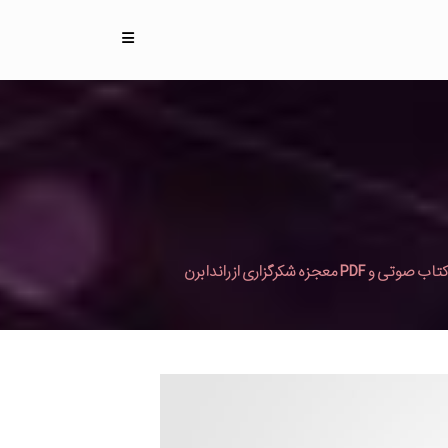
کتاب صوتی و PDF معجزه شکرگزاری از راندا برن