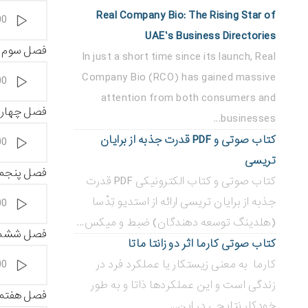
پخش‌کننده
Real Company Bio: The Rising Star of
00
صوت
UAE’s Business Directories
فصل سوم : ر
In just a short time since its launch, Real
پخش‌کننده
Company Bio (RCO) has gained massive
00
صوت
attention from both consumers and
فصل چهارم :
businesses...
پخش‌کننده
کتاب صوتی و PDF قدرت جذبه از برایان
00
صوت
تریسی
فصل پنجم : 
کتاب صوتی و کتاب الکترونیکی PDF قدرت
پخش‌کننده
جذبه از برایان تریسی ارائه از استدیو تِدْسا
00
صوت
(هلدینگ توسعه دهندگان) ضبط و میکس...
فصل ششم : 
کتاب صوتی کارما اثر دو زانتا ماتا
پخش‌کننده
کارما به معنی زیستکار یا عملکرد فرد در
00
صوت
زندگی است و این عملکردها ذاتا و به طور
فصل هفتم : 
خودکار نتایجی در این...