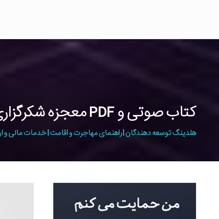
کتاب صوتی و PDF معجزه شکرگزاری از راندا برن
هلدینگ توسعه دهندگان | راهنمای مهاجرت و اقامت | خدمات مالی و ار