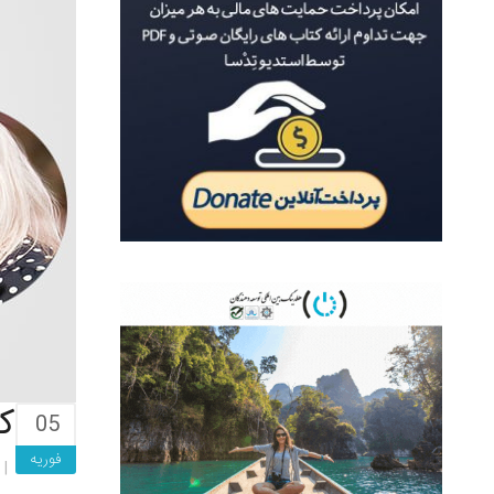
کتا
05
فوریه