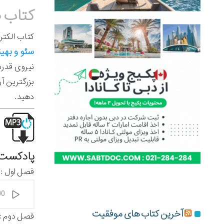
کتاب صوتی و PDF معج
کتاب الکتر
سئو و بهی
نیروی قدرشن
بزرگترین آ
دهید.
پادکست ر
فصل اول :
پخش‌کننده
00
صوت
آخرین کتاب های موفقیت
فصل دوم : ر