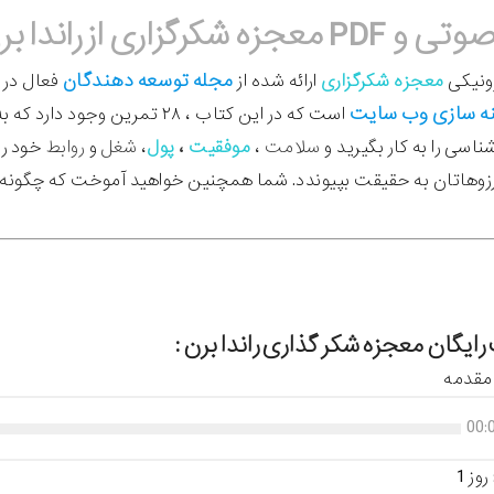
زه شکرگزاری از راندا برن :
مجله
توسعه دهندگان
ونیکی
معجزه شکرگزاری
ارائه شده از
فعال در 
نه سازی وب سایت
است که در این کتاب ، ۲۸ تمر
اسی را به کار بگیرید و
سلامت
،
موفقیت
،
پول
،
شغل
و
روابط
خود را
رزوهاتان به حقیقت بپیوندد. شما همچنین خواهید آموخت که چگونه م
ایگان معجزه شکر گذاری راندا برن :
 مقدمه
00:
وز 1