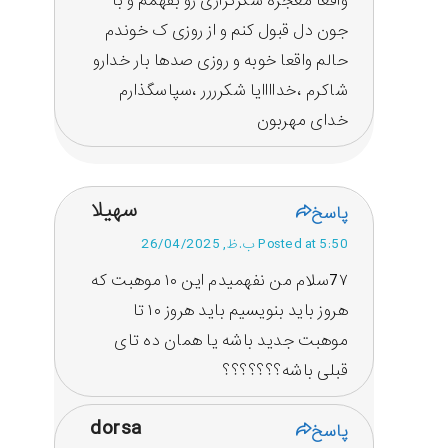
واقعا معجزه شکرگزاری رو بفهمم و با
جون دل قبول کنم و از روزی ک خوندم
حالم واقعا خوبه و روزی صدها بار خدارو
شاکرم ،خداااایا شکرررر ،سپاسگذارم
خدای مهربون
سهیلا
پاسخ
Posted at 5:50 ب.ظ, 26/04/2025
7۷سلام من نفهمیدم این ۱۰ موهبت که
هروز باید بنویسیم باید هروز ۱۰ تا
موهبت جدید باشه یا همان ده تای
قبلی باشه؟؟؟؟؟؟؟
dorsa
پاسخ