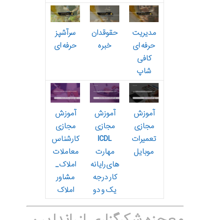
مدیریت
حقوقدان
سرآشپز
حرفه ای
خبره
حرفه ای
کافی
شاپ
آموزش
آموزش
آموزش
مجازی
مجازی
مجازی
تعمیرات
ICDL
کارشناس
موبایل
مهارت
معاملات
های رایانه
املاک_
کار درجه
مشاور
یک و دو
املاک