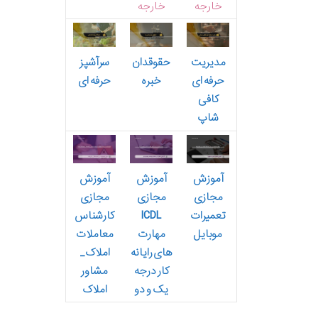
خارجه
خارجه
مدیریت
حقوقدان
سرآشپز
حرفه ای
خبره
حرفه ای
کافی
شاپ
آموزش
آموزش
آموزش
مجازی
مجازی
مجازی
تعمیرات
ICDL
کارشناس
موبایل
مهارت
معاملات
های رایانه
املاک_
کار درجه
مشاور
یک و دو
املاک