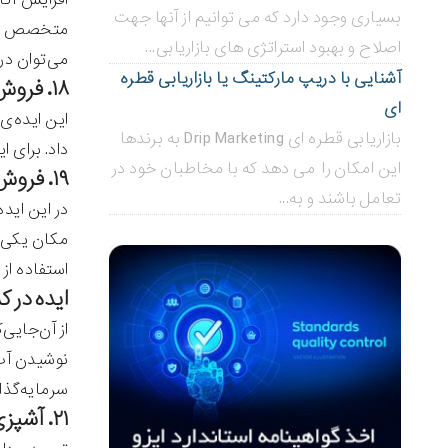
بسیاری وجود دارد که می توانیم از آنها جهت
متخصص تغذی
اصلاح و بهبود استراتژی های بازاریابی...
می‌توان در 
آشنایی با دریپ مارکتینگ یا بازاریابی قطره
۱۸. فروش آنلاین میوه و سبزیجات
ای
این ایده‌ی
بازاریابی قطره ای Drip Marketing به برندها
داد. برای ا
این امکان را می دهد که با مخاطبان خود در
۱۹. فروش محصولات ارگانیک
تعامل باشند و به...
در این اید
مکان یکی ا
استفاده از
ایده در کسب و ک
از آن‌جایی
نوشیدن آب‌
سرمایه‌گذار
۲۱. آشپزی اختصاصی (سرآشپز شخصی)