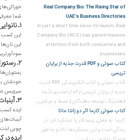
Real Company Bio: The Rising Star of
شما معرفی 
UAE’s Business Directories
۱. نانوایی
In just a short time since its launch, Real
این کسب و 
Company Bio (RCO) has gained massive
این نان‌ها 
attention from both consumers and
سودآورترین
businesses...
۲. رستوران‌های سلف سرویس
کتاب صوتی و PDF قدرت جذبه از برایان
رستوران‌ها
تریسی
خودشان باش
کتاب صوتی و کتاب الکترونیکی PDF قدرت
سرویس ضر
جذبه از برایان تریسی ارائه از استدیو تِدْسا
۳. آبنبات‌سازی
(هلدینگ توسعه دهندگان) ضبط و میکس...
ایده کسب و
کتاب صوتی کارما اثر دو زانتا ماتا
آبنبات‌های
کارما به معنی زیستکار یا عملکرد فرد در
چوبی لذت م
زندگی است و این عملکردها ذاتا و به طور
ایده در کسب
خودکار نتایجی در این...