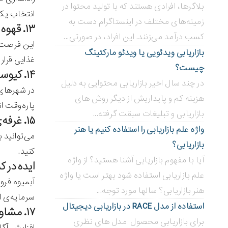
بلاگر‌ها، افرادی هستند که با تولید محتوا در
انتخاب یک
زمینه‌های مختلف در اینستاگرام دست به
۱۳. قهوه خانه
کسب درآمد می‌زنند. این افراد، در صورتی...
این فرصت ک
بازاریابی ویدئویی ‌یا ویدئو مارکتینگ
غذایی قرار د
چیست؟
۱۴. کیوسک بستنی‌فروشی
در چند سال اخیر بازاریابی محتوایی به دلیل
در شهرهای 
هزینه کم و پایداریش از دیگر روش های
پاره‌وقت 
بازاریابی و تبلیغات سبقت گرفته...
۱۵. غرفه‌ی تنقلات / قهوه
واژه علم بازاریابی را استفاده کنیم یا هنر
می‌توانید 
بازاریابی؟
کنید.
آیا با مفهوم بازاریابی آشنا هستید؟ از واژه
ایده در کسب و
علم بازاریابی استفاده شود بهتر است یا واژه
آبمیوه فرو
هنر بازاریابی؟ سالها مورد توجه...
سرمایه‌ی او
استفاده از مدل RACE در بازاریابی دیجیتال
۱۷. مشاوره در امور تغذیه
برای بازاریابی محصول مدل های نظری
افزایش آگا