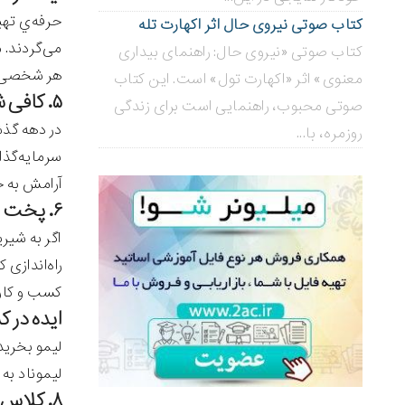
حرفه‌ي تهی
کتاب صوتی نیروی حال اثر اکهارت تله
می‌گردند. 
کتاب صوتی «نیروی حال: راهنمای بیداری
هر شخصی می
معنوی» اثر «اکهارت تول» است. این کتاب
۵. کافی شاپ
صوتی محبوب، راهنمایی است برای زندگی
در دهه گذ
روزمره، با...
سرمایه‌گذا
آرامش به ح
۶. پخت انواع کوکی
اگر به شیر
راه‌اندازی
کسب و کار 
ایده در کسب و
لیمو بخرید،
لیموناد به
۸. کلاس‌های آشپزی