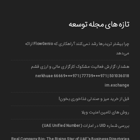
تازه های مجله توسعه
چرا بیشتر تریدرها رشد نمی‌کنند؟ راهکاری که FlowGenio ارائه
می‌دهد
هشدار: گزارش فعالیت مشکوک کارگزاری مالی و ارزی قشم
501036018 | 971***77739 | 971***66669 nerkhuae
irn.exchange
قبل از خرید میز و صندلی غذاخوری بخون!
روش های تامین امنیت ویلا
بررسی شماره UID در امارات (UAE Unified Number)
Real Company Bio: The Rising Star of UAE’s Business Directories