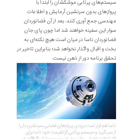
سیستم‌های پرتابی موشکشان را ابتدا با
پروازهای بدون سرنشین آرمایش و اطلاعات
مهندسی جمع آوری کنند. بعد از آن فضانوردان
سوار این سفینه خواهند شد اما چون پای جان
فضانوردان ناسا در میان است هیچ نکته‌ای به
بخت و اقبال واگذار نخواهد شد؛ بنابراین تاخیر در
تحقق برنامه دور از ذهن نیست.
ناسا هم قرار است بزودی پروازهای فضایی سرنشین‌دار را
از سر بگیرد و سیستم پرتابی گرانقیمت خود ناسا برای
اکتشافات فضایی -کپسول اوریون و موشک SLS- برای