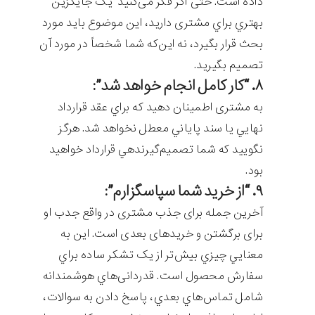
داده است. حتی اگر فکر می‌کنید یک جایگزین
بهتري براي مشتری داريد، اين موضوع بايد مورد
بحث قرار بگيرد، نه اين‌که شما شخصاً در مورد آن
تصمیم بگيريد.
۸. “کار کامل انجام خواهد شد”:
به مشتری اطمینان دهيد که براي عقد قرارداد
نهايي یا سند پاياني معطل نخواهد شد. هرگز
نگوييد که شما تصميم‌گيرنده‎ي قرارداد خواهيد
بود.
۹. “از خرید شما سپاسگزارم”:
آخرین جمله برای جذب مشتری در واقع جدب او
برای برگشتن و خریدهای بعدی است. این به
معنايي چيزي بيش‌تر از يک تشکر ساده براي
سفارش محصول است. قدردانی‌هاي هوشمندانه
شامل تماس‌هاي بعدي، پاسخ دادن به سوالات،