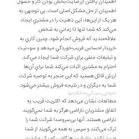
اطمينان يافتن ازرضایت‌بخش بودن کار و حصول
اطمینان از حل مشکل اصلی است. بی توجهی به
هر یک از این‌ها، این ذهنيت را در مشتري ايجاد
مي‌کند که شما تنها تا زماني به شخص
علاقه‌منديد که فروش انجام شود. چنين کاري به
خریدار احساس فریب‌خوردگي مي‎دهد و سوءنیت
و تبلیغات منفی برای شرکت شما ايجاد مي‌کند.
احترام به مشتري اثبات مي‌کند شما براي آن‌ها
ارزش قائل ‌هستيد که اين منجر به توصيه شرکت
شما به ديگران و در نتيجه فروش بيشتر مي‌شود.
نحوه‌ی رسيدگي به شکایت‎ها
مطالعات نشان می‌دهد که اکثریت قریب به
اتفاق مشتریانِ ناراضی هرگز به شما نمي‌گويند
ناراضی هستند. آنها بی‌سروصدا شرکت شما را
ترک می‌کنند و سپس به همه مي‌گويند از شما
خرید نکنند. بنابراین، هنگامی که یک مشتری