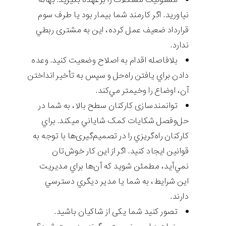
نياوريد. اگر کارمند شما بیمار بود یا طرف سوم
قرارداد ضعيف عمل کرده، اين به مشتری ربطي
ندارد.
بلافاصله اقدام به اصلاح وضعیت کنيد. وعده
دادن براي يافتن راه‌حل و سپس به تأخیر انداختن
آن، اوضاع را وخيم‎تر مي‌کند.
توانمندسازی کارکنان سطح بالا، به شما در
حل‌وفصل شکایات کمک شاياني مي‎کند. براي
کارکنان راه‌گريزي را در تصمیم‌گیری‌ها با توجه به
قوانین ايجاد کنيد. اگر از اين کار خوش‌تان
نمي‌آيد، مطمئن شوید که آن‌ها براي مديريت
اين شرايط، به شما يا مدير ديگري دسترسي
دارند.
تصور کنید شما یکی از شاکيان باشيد.