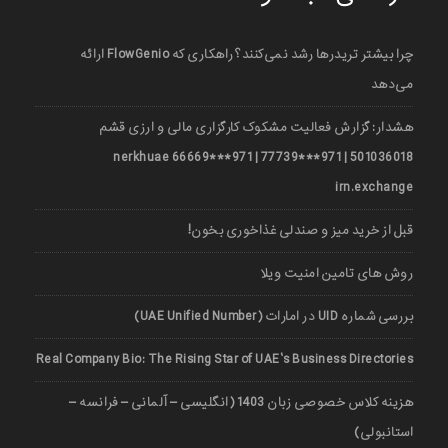
چرا بیشتر تریدرها رشد نمی‌کنند؟ راهکاری که FlowGenio ارائه
می‌دهد
هشدار: گزارش فعالیت مشکوک کارگزاری مالی و ارزی قشم
501036018 | 971***77739 | 971***66669 nerkhuae
irn.exchange
قبل از خرید میز و صندلی غذاخوری بخون!
روش های تامین امنیت ویلا
بررسی شماره UID در امارات (UAE Unified Number)
Real Company Bio: The Rising Star of UAE’s Business Directories
هزینه کلاس خصوصی زبان 1403 (انگلیسی – آلمانی – فرانسه –
استانبولی)