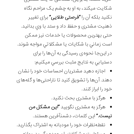
شکايت مي‎کند، به او به چشم يک مزاحم نگاه
نکنيد بلکه آن را
“فرصتی طلایی”
برای تغییر
ذهنيت مشتری و حفظ داد و ستد با وي بدانيد.
حتی بهترین محصولات یا خدمات نيز ممکن
است زماني با شکایات یا مشکلاتي مواجه شوند.
در این‌جا نحوه‌ی رسیدگی به آن‌ها را برای
دستيابي به نتایج مثبت بررسي مي‎کنيم:
اجازه دهید مشتریان احساسات خود را نشان
دهند. آن‌ها را تشویق کنيد تا ناراحتی‌ها و گله‌های
خود را ابراز کنند.
هرگز با مشتری بحث نکنيد.
هرگز به مشتری نگویید
“اين مشکل من
نیست.”
اين کلمات، دشمن‎آفرين هستند.
نقطه‌نظرات خود را مودبانه به اشتراک بگذارید.
مسئولیت مشکلات را برعهده بگيريد. بهانه