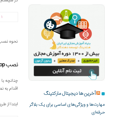
در سیستم ع
۱
نحوه نصب mytop در اوبونتو نیز مانند توزیع دبیان یکسان بوده و با دستور sudo apt-get install mytop قابل پیاد
نصب mytop توسط سورس
اقدام به ن
آخرین ها دیجیتال مارکتینگ
ابتدا از طر
مهارت‌ها و ویژگی‌های اساسی برای یک بلاگر
حرفه‌ای