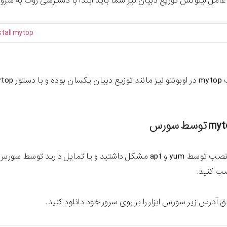
امل لینوکس توزیع دبیان نیز شما باید ابتدا با دسترسی روت به سرور 
stall
mytop
ه‌سازی می‌باشد.
چنانچه با نصب توسط yum و apt مشکل داشتید و یا تمایل دار
صب کنید.
یق آدرس زیر سورس ابزار را بر روی سرور خود دانلود کنید.