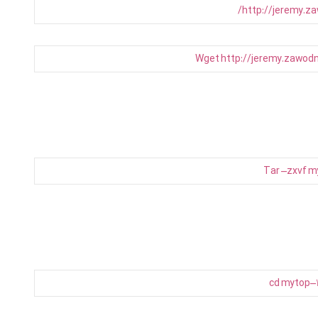
http
:
//jeremy.z
Wget
http
:
//jeremy.zawod
Tar
–
zxvf
m
cd
mytop
–