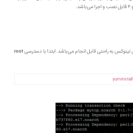
نصب دستور mytop در سیستم‌های ردهت بیس توسط yum از طریق خود مخزن لینوکس به راحتی قابل انجام می‌باشد. ابتدا با دسترسی root
yum
instal