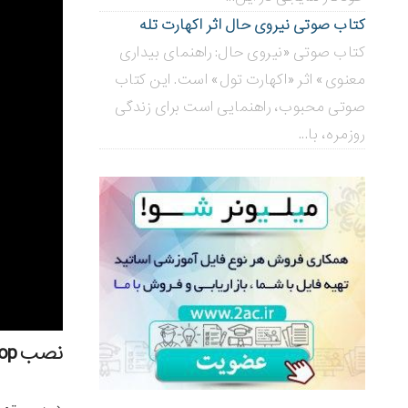
کتاب صوتی نیروی حال اثر اکهارت تله
کتاب صوتی «نیروی حال: راهنمای بیداری
معنوی» اثر «اکهارت تول» است. این کتاب
صوتی محبوب، راهنمایی است برای زندگی
روزمره، با...
نصب mytop در دبیان