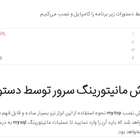
ستورات زیر برنامه را کامپایل و نصب می‌کنیم
.
PL
۱
۲
t
۳
ll
۴
 مانیتورینگ سرور توسط دستور ytop
واهد بود.