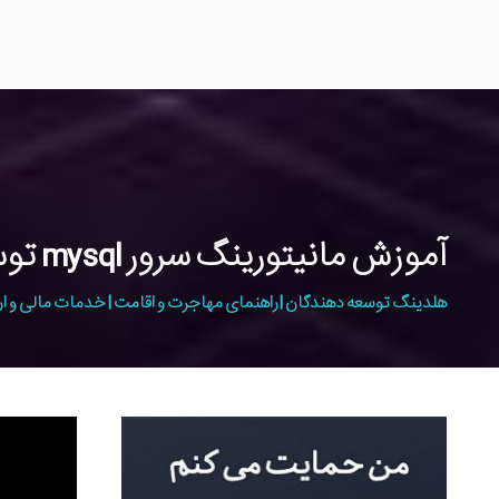
آموزش مانیتورینگ سرور mysql توسط دستور mytop
هلدینگ توسعه دهندگان | راهنمای مهاجرت و اقامت | خدمات مالی و ار