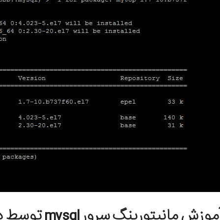
موزش مانیتورینگ سرور mysql توسط دستور mytop