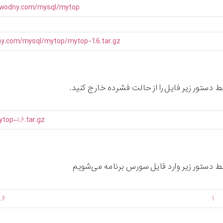
awodny.com/mysql/mytop/
ny.com/mysql/mytop/mytop-1.6.tar.gz
ستور زیر فایل را از حالت فشرده خارج کنید.
ytop
–
۱.۶.tar.gz
دستور زیر وارد فایل سورس برنامه می‌شویم
۱.۶
۱