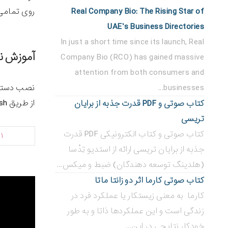
Real Company Bio: The Rising Star of
روی تمامی سیستم‌عامل‌
UAE’s Business Directories
In just a short time since its launch, Real
آموزش نصب mytop 
Company Bio (RCO) has gained massive
attention from both consumers and
businesses...
از طریق ssh به سرور لاگین کرده و دستور زیر را وارد نمایید.
کتاب صوتی و PDF قدرت جذبه از برایان
تریسی
کتاب صوتی و کتاب الکترونیکی PDF قدرت
۱
جذبه از برایان تریسی ارائه از استدیو تِدْسا
(هلدینگ توسعه دهندگان) ضبط و میکس...
کتاب صوتی کارما اثر دو زانتا ماتا
کارما به معنی زیستکار یا عملکرد فرد در
زندگی است و این عملکردها ذاتا و به طور
خودکار نتایجی در این...