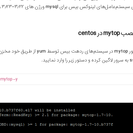
های لینوکس بیس برای mysql ورژن های ۳٫۲۲-۳٫۲۳ و ۴ قابل نصب و اجرا می‌باشد.
در centos
l
mytop
–
y