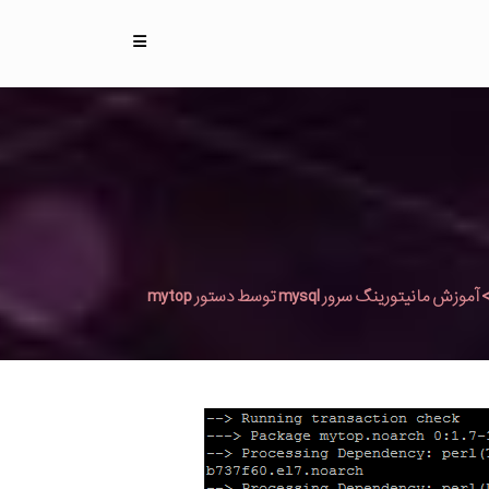
آموزش مانیتورینگ سرور mysql توسط دستور mytop