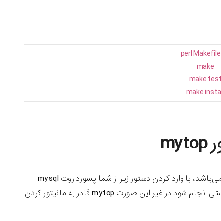
perl
Makefile
make
make
tes
make
insta
m
همانند روش نصب mytop نحوه استفاده از این ابزار نیز بسیار ساده و قابل فهم می‌باشد، با وارد کردن دستور زیر از شما پسورد روت mysql
خواسته خواهد شد که باید آن را وارد نمایید تا عملیات مانیتورینگ mysql به درستی انجام شود در غیر این صورت mytop قادر به مانیتور کردن