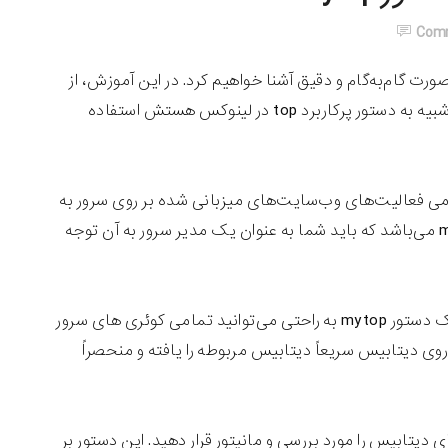
Com
اً برای سرویس mysql به صورت گام‌به‌گام و دقیق آشنا خواهیم کرد. در این آموزش، از
نرم افزار خاصی استفاده نخواهیم کرد و صرفاً توسط دستور mytop که بسیار هم شبیه به دستور پرکاربرد top در لینوکس هستش استفاده
 از مهم‌ترین سرویس‌های اجزای نصب lamp بوده که تمامی فعالیت‌های وب‌سایت‌های میزبانی شده بر روی سرور به
آن بستگی دارد، این امر خود به تنهایی بیانگر ضرورت مانیتورینگ سرویس mysql می‌باشد که باید شما به عنوان یک مدیر سرور به آن توجه
که در ادامه برای شما بیان خواهیم کرد و با کمک دستور mytop به راحتی می‌توانید تمامی کوئری های سرور
وی دیتابیس سریعاً دیتابیس مربوطه را یافته و منحصراً
 تمامی thread ها و کلیه‌ی فعالیت‌های دیتابیس را مورد بررسی و مانیتور قرار دهید. این دستور بر