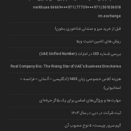
501036018 | 971***77739 | 971***66669 nerkhuae
irn.exchange
قبل از خرید میز و صندلی غذاخوری بخون!
روش های تامین امنیت ویلا
بررسی شماره UID در امارات (UAE Unified Number)
Real Company Bio: The Rising Star of UAE’s Business Directories
هزینه کلاس خصوصی زبان 1403 (انگلیسی – آلمانی – فرانسه –
استانبولی)
مهارت‌ها و ویژگی‌های اساسی برای یک بلاگر حرفه‌ای
ثبت شرکت در دبی در سال ۱۴۰۳
گیم سرور چیست؛ ۵ نوع محبوب آن