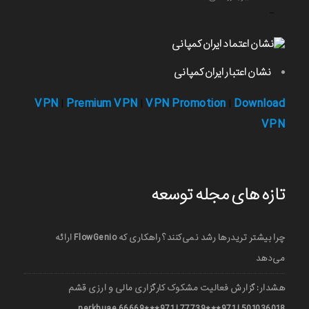
-
نشان اعتبار ایران کمپانی
VPN
Premium VPN
VPN Promotion
Download
|
|
|
VPN
تازه های مجله توسعه
چرا بیشتر تریدرها رشد نمی‌کنند؟ راهکاری که FlowGenio ارائه
می‌دهد
هشدار: گزارش فعالیت مشکوک کارگزاری مالی و ارزی قشم
501036018 | 971***77739 | 971***66669 nerkhuae