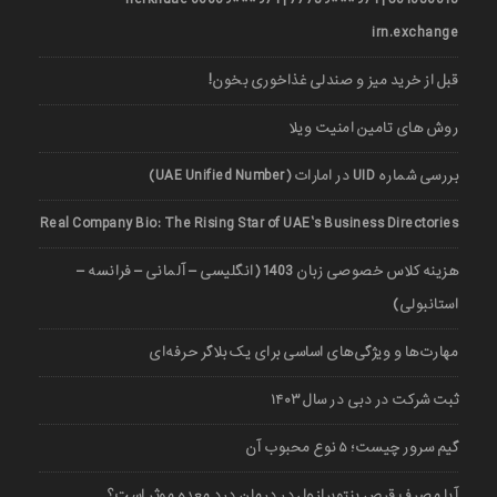
irn.exchange
قبل از خرید میز و صندلی غذاخوری بخون!
روش های تامین امنیت ویلا
بررسی شماره UID در امارات (UAE Unified Number)
Real Company Bio: The Rising Star of UAE’s Business Directories
هزینه کلاس خصوصی زبان 1403 (انگلیسی – آلمانی – فرانسه –
استانبولی)
مهارت‌ها و ویژگی‌های اساسی برای یک بلاگر حرفه‌ای
ثبت شرکت در دبی در سال ۱۴۰۳
گیم سرور چیست؛ ۵ نوع محبوب آن
آیا مصرف قرص پنتوپرازول در درمان درد معده موثر است؟