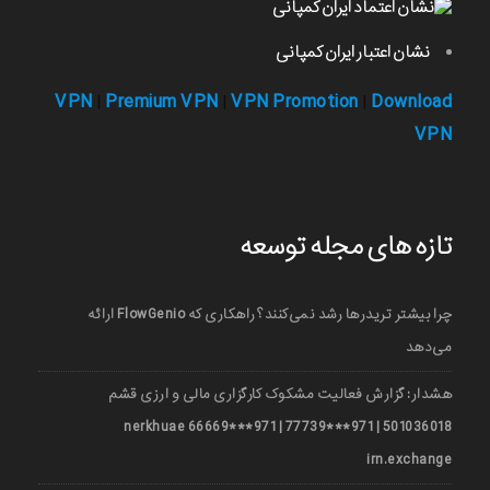
نشان اعتبار ایران کمپانی
VPN
Premium VPN
VPN Promotion
Download
|
|
|
VPN
تازه های مجله توسعه
چرا بیشتر تریدرها رشد نمی‌کنند؟ راهکاری که FlowGenio ارائه
می‌دهد
هشدار: گزارش فعالیت مشکوک کارگزاری مالی و ارزی قشم
501036018 | 971***77739 | 971***66669 nerkhuae
irn.exchange