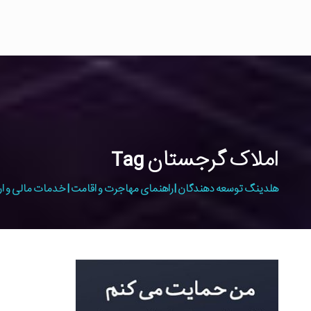
املاک گرجستان Tag
هلدینگ توسعه دهندگان | راهنمای مهاجرت و اقامت | خدمات مالی و ار