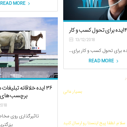
READ MORE
۴ایده برای تحول کسب و کار
13/12/2018
READ MORE
ر
واژه علم بازاریابی را استفاده کنیم یا هنر
بازاریابی؟
۳۶ ایده خلاقانه تبلیغا
بسیار عالی
برچسب های ت
2018
کتاب صوتی و PDF تمرین نیروی حال اثر
اکهارت توله
تاثیرگذاری روی مخاط
سلام. لطفا پیج اینستا رو ارسال کنید
بزرگتری