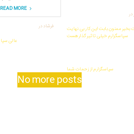
READ MORE
در
کتاب صوتی و PDF معجزه شکرگزاری
از راندا برن
فرشاد
در
کتاب ص
 بخیر ممنون بابت این کار بی نهایت
سپاسگزارم خیلی تاثیر گذار هست
عالی سپا
کتاب صوتی و PDF معجزه شکرگزاری از راندا
برن
سپاسگزارم از زحمات شما