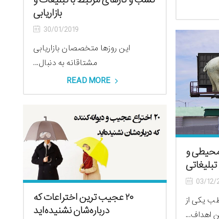
کسب و کارهای مرتبط با تبلیغات و
بازاریابی
30/01/2019
این روزها متخصصان بازاریابی
مشتاقانه به دنبال...
READ MORE
ت محیطی و
بلیغاتی
03/12/
۲۰ عجیب ترین اختراعات که
ب یکی از
درباره‌شان نشنیده‌اید
ن اهداف...