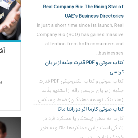
Real Company Bio: The Rising Star of
UAE’s Business Directories
In just a short time since its launch, Real
Company Bio (RCO) has gained massive
attention from both consumers and
آش
businesses...
کتاب صوتی و PDF قدرت جذبه از برایان
تریسی
کتاب صوتی و کتاب الکترونیکی PDF قدرت
یک
جذبه از برایان تریسی ارائه از استدیو تِدْسا
(هلدینگ توسعه دهندگان) ضبط و میکس...
کتاب صوتی کارما اثر دو زانتا ماتا
کارما به معنی زیستکار یا عملکرد فرد در
زندگی است و این عملکردها ذاتا و به طور
خودکار نتایجی در این...