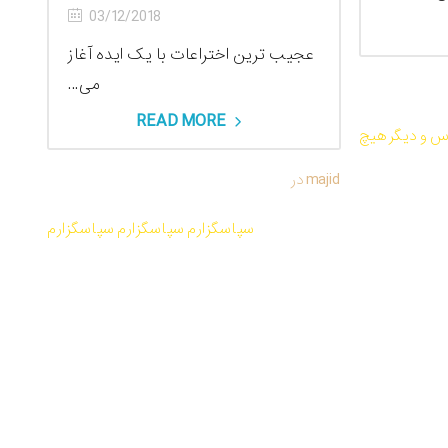
03/12/2018
عجیب ترین اختراعات با یک ایده آغاز
می...
وتی و PDF معجزه شکرگزاری از
راندا برن
READ MORE
س و دیگر هیچ
majid
در
کتاب صوتی و PDF معجزه شکرگزاری از راندا
برن
سپاسگزارم سپاسگزارم سپاسگزارم