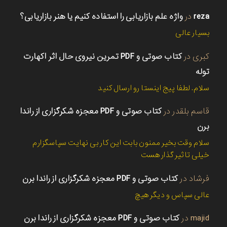
reza
در
واژه علم بازاریابی را استفاده کنیم یا هنر بازاریابی؟
بسیار عالی
کبری
در
کتاب صوتی و PDF تمرین نیروی حال اثر اکهارت
توله
سلام. لطفا پیج اینستا رو ارسال کنید
قاسم بلقدر
در
کتاب صوتی و PDF معجزه شکرگزاری از راندا
برن
سلام وقت بخیر ممنون بابت این کار بی نهایت سپاسگزارم
خیلی تاثیر گذار هست
فرشاد
در
کتاب صوتی و PDF معجزه شکرگزاری از راندا برن
عالی سپاس و دیگر هیچ
majid
در
کتاب صوتی و PDF معجزه شکرگزاری از راندا برن