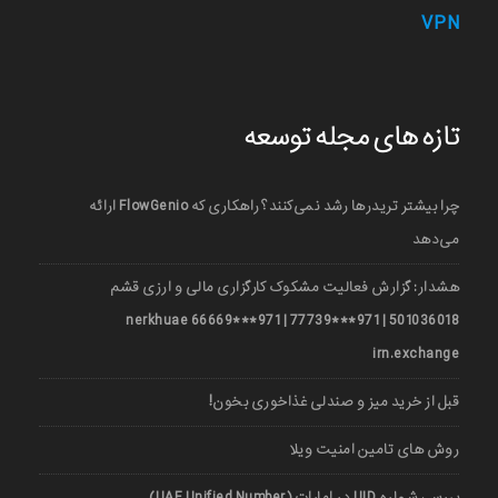
VPN
تازه های مجله توسعه
چرا بیشتر تریدرها رشد نمی‌کنند؟ راهکاری که FlowGenio ارائه
می‌دهد
هشدار: گزارش فعالیت مشکوک کارگزاری مالی و ارزی قشم
501036018 | 971***77739 | 971***66669 nerkhuae
irn.exchange
قبل از خرید میز و صندلی غذاخوری بخون!
روش های تامین امنیت ویلا
بررسی شماره UID در امارات (UAE Unified Number)