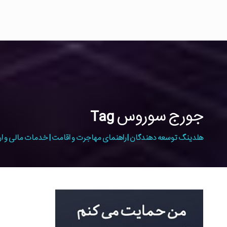
جورج سوروس Tag
هلدینگ توسعه دهندگان | راهنمای مهاجرت و اقامت | خدمات مالی و ار