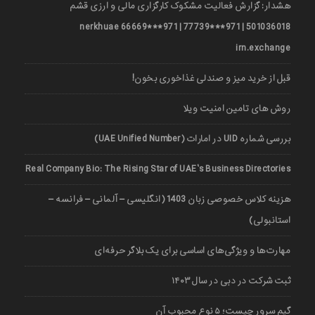
هشدار: گزارش فعالیت مشکوک کارگزاری مالی و ارزی قشم
501036018 | 971***77739 | 971***66669 nerkhuae
irn.exchange
قبل از خرید میز و صندلی غذاخوری بخون!
روش های تامین امنیت ویلا
بررسی شماره UID در امارات (UAE Unified Number)
Real Company Bio: The Rising Star of UAE’s Business Directories
هزینه کلاس خصوصی زبان 1403 (انگلیسی – آلمانی – فرانسه –
استانبولی)
مهارت‌ها و ویژگی‌های اساسی برای یک بلاگر حرفه‌ای
ثبت شرکت در دبی در سال ۱۴۰۳
گیم سرور چیست؛ ۵ نوع محبوب آن