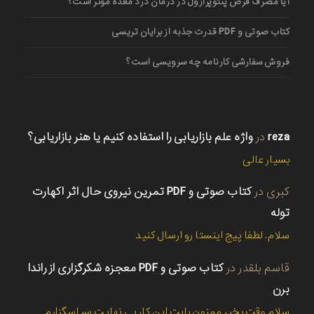
آیا مصرف قرص پنتوپرازول در درمان درد معده موثر است؟
کتاب صوتی و PDF قدرت جذبه از برایان تریسی
فروش سفارشی کارنامه چه سرویسی است؟
reza
در
واژه علم بازاریابی را استفاده کنیم یا هنر بازاریابی؟
بسیار عالی
کبری
در
کتاب صوتی و PDF تمرین نیروی حال اثر اکهارت
توله
سلام. لطفا پیج اینستا رو ارسال کنید
قاسم بلقدر
در
کتاب صوتی و PDF معجزه شکرگزاری از راندا
برن
سلام وقت بخیر ممنون بابت این کار بی نهایت سپاسگزارم