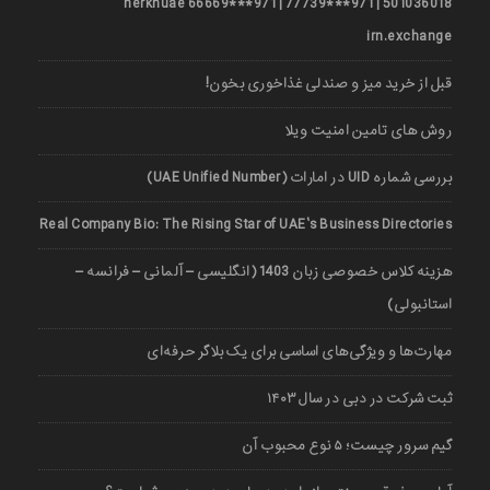
501036018 | 971***77739 | 971***66669 nerkhuae
irn.exchange
قبل از خرید میز و صندلی غذاخوری بخون!
روش های تامین امنیت ویلا
بررسی شماره UID در امارات (UAE Unified Number)
Real Company Bio: The Rising Star of UAE’s Business Directories
هزینه کلاس خصوصی زبان 1403 (انگلیسی – آلمانی – فرانسه –
استانبولی)
مهارت‌ها و ویژگی‌های اساسی برای یک بلاگر حرفه‌ای
ثبت شرکت در دبی در سال ۱۴۰۳
گیم سرور چیست؛ ۵ نوع محبوب آن