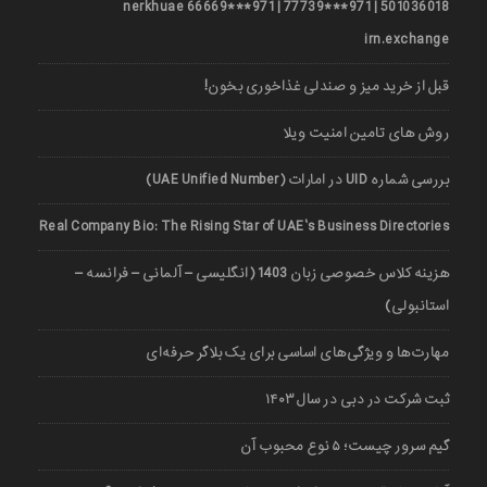
501036018 | 971***77739 | 971***66669 nerkhuae
irn.exchange
قبل از خرید میز و صندلی غذاخوری بخون!
روش های تامین امنیت ویلا
بررسی شماره UID در امارات (UAE Unified Number)
Real Company Bio: The Rising Star of UAE’s Business Directories
هزینه کلاس خصوصی زبان 1403 (انگلیسی – آلمانی – فرانسه –
استانبولی)
مهارت‌ها و ویژگی‌های اساسی برای یک بلاگر حرفه‌ای
ثبت شرکت در دبی در سال ۱۴۰۳
گیم سرور چیست؛ ۵ نوع محبوب آن