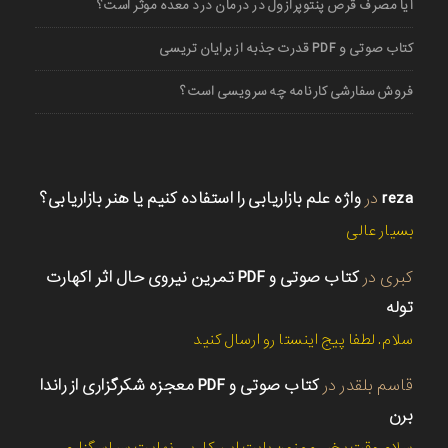
آیا مصرف قرص پنتوپرازول در درمان درد معده موثر است؟
کتاب صوتی و PDF قدرت جذبه از برایان تریسی
فروش سفارشی کارنامه چه سرویسی است؟
reza
در
واژه علم بازاریابی را استفاده کنیم یا هنر بازاریابی؟
بسیار عالی
کبری
در
کتاب صوتی و PDF تمرین نیروی حال اثر اکهارت
توله
سلام. لطفا پیج اینستا رو ارسال کنید
قاسم بلقدر
در
کتاب صوتی و PDF معجزه شکرگزاری از راندا
برن