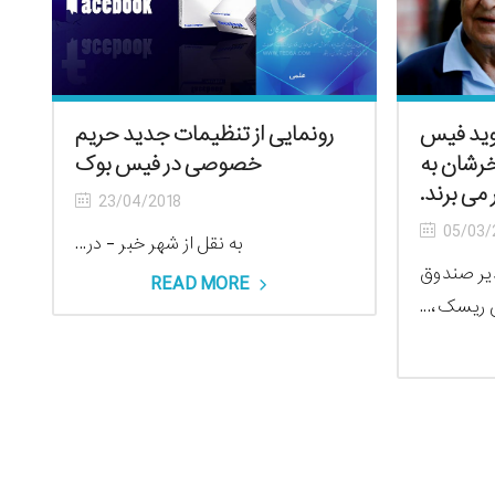
ید فیس
رونمایی از تنظیمات جدید حریم
خرشان به
خصوصی در فیس بوک
می برند.
23/04/2018
05/03/
به نقل از شهر خبر - در...
یر صندوق
READ MORE
یسک،...