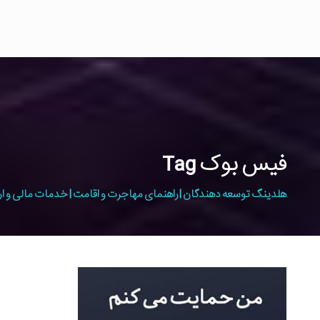
فیس بوک Tag
هلدینگ توسعه دهندگان | راهنمای مهاجرت و اقامت | خدمات مالی و ار