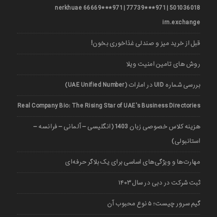
501036018 | 971***77739 | 971***66669 nerkhuae
irn.exchange
قبل از خرید میز و صندلی غذاخوری بخون!
روش های تامین امنیت ویلا
بررسی شماره UID در امارات (UAE Unified Number)
Real Company Bio: The Rising Star of UAE’s Business Directories
هزینه کلاس خصوصی زبان 1403 (انگلیسی – آلمانی – فرانسه –
استانبولی)
مهارت‌ها و ویژگی‌های اساسی برای یک بلاگر حرفه‌ای
ثبت شرکت در دبی در سال ۱۴۰۳
گیم سرور چیست؛ ۵ نوع محبوب آن