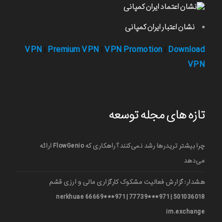
نشان اعتبار ایران کمپانی
VPN
Premium VPN
VPN Promotion
Download
|
|
|
VPN
تازه های مجله توسعه
چرا بیشتر تریدرها رشد نمی‌کنند؟ راهکاری که FlowGenio ارائه
می‌دهد
هشدار: گزارش فعالیت مشکوک کارگزاری مالی و ارزی قشم
501036018 | 971***77739 | 971***66669 nerkhuae
irn.exchange