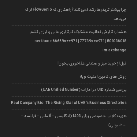
چرا بیشتر تریدرها رشد نمی‌کنند؟ راهکاری که FlowGenio ارائه
می‌دهد
هشدار: گزارش فعالیت مشکوک کارگزاری مالی و ارزی قشم
501036018 | 971***77739 | 971***66669 nerkhuae
irn.exchange
قبل از خرید میز و صندلی غذاخوری بخون!
روش های تامین امنیت ویلا
بررسی شماره UID در امارات (UAE Unified Number)
Real Company Bio: The Rising Star of UAE’s Business Directories
هزینه کلاس خصوصی زبان 1403 (انگلیسی – آلمانی – فرانسه –
استانبولی)