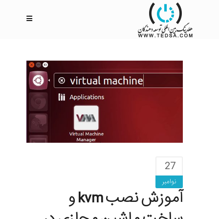
27
نوامبر
آموزش نصب kvm و