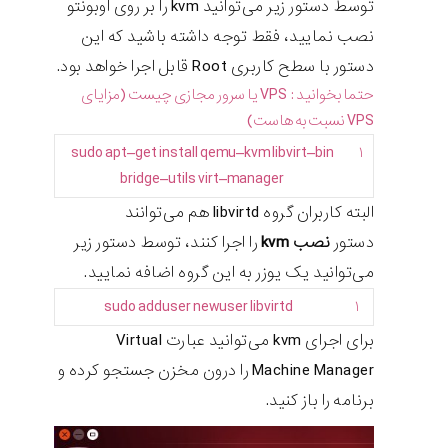
توسط دستور زیر می‌توانید kvm را بر روی اوبونتو
نصب نمایید، فقط توجه داشته باشید که این
دستور با سطح کاربری Root قابل اجرا خواهد بود.
حتما بخوانید :
VPS یا سرور مجازی چیست (مزایای
VPS نسبت به هاست)
sudo
apt
–
get
install
qemu
–
kvm
libvirt
–
bin
۱
bridge
–
utils
virt
–
manager
البته کاربران گروه libvirtd هم می‌توانند
دستور
نصب kvm
را اجرا کنند، توسط دستور زیر
می‌توانید یک یوزر به این گروه اضافه نمایید.
sudo
adduser
newuser
libvirtd
۱
برای اجرای kvm می‌توانید عبارت Virtual
Machine Manager را درون مخزن جستجو کرده و
برنامه را باز کنید.