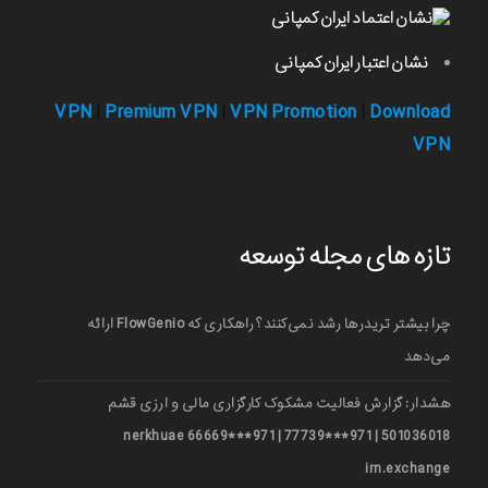
نشان اعتبار ایران کمپانی
VPN
Premium VPN
VPN Promotion
Download
|
|
|
VPN
تازه های مجله توسعه
چرا بیشتر تریدرها رشد نمی‌کنند؟ راهکاری که FlowGenio ارائه
می‌دهد
هشدار: گزارش فعالیت مشکوک کارگزاری مالی و ارزی قشم
501036018 | 971***77739 | 971***66669 nerkhuae
irn.exchange